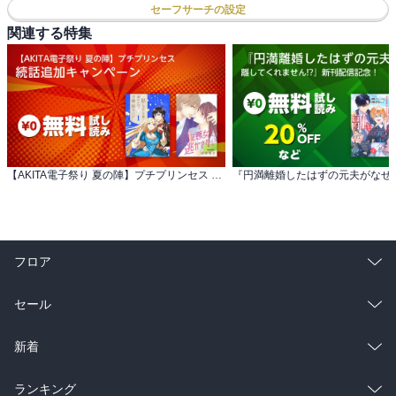
セーフサーチの設定
関連する特集
【AKITA電子祭り 夏の陣】プチプリンセス 続話追加キャンペーン
フロア
総合
コミック
セール
ラノベ
小説
総合
コミック
新着
雑誌・グラビア
ビジネス・実用
ラノベ
小説
総合
コミック
ランキング