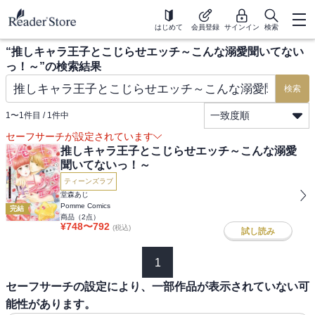
はじめて
会員登録
サインイン
検索
“
推しキャラ王子とこじらせエッチ～こんな溺愛聞いてない
っ！～
”の検索結果
検索
一致度順
1
〜
1
件目 /
1
件中
セーフサーチが設定されています
推しキャラ王子とこじらせエッチ～こんな溺愛
聞いてないっ！～
ティーンズラブ
堂森あじ
Pomme Comics
完結
商品（
2
点）
¥
748
〜
792
(税込)
試し読み
1
セーフサーチの設定により、一部作品が表示されていない可
能性があります。