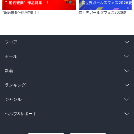
”婚約破棄”作品特集！！
異世界ガールズフェス2026夏
フロア
総合
コミック
セール
ラノベ
小説
総合
コミック
新着
雑誌・グラビア
ビジネス・実用
ラノベ
小説
総合
コミック
ランキング
BL・TL
雑誌・グラビア
ビジネス・実用
ラノベ
小説
総合
コミック
ジャンル
BL・TL
雑誌・グラビア
ビジネス・実用
ラノベ
小説
コミック
男性コミック
ヘルプ&サポート
BL・TL
雑誌・グラビア
ビジネス・実用
女性コミック
コミック誌
初めての方へ
ヘルプ