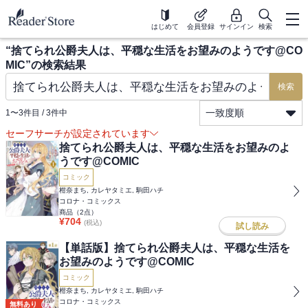
はじめて
会員登録
サインイン
検索
“
捨てられ公爵夫人は、平穏な生活をお望みのようです@CO
MIC
”の検索結果
検索
一致度順
1
〜
3
件目 /
3
件中
セーフサーチが設定されています
捨てられ公爵夫人は、平穏な生活をお望みのよ
うです@COMIC
コミック
柑奈まち, カレヤタミエ, 駒田ハチ
コロナ・コミックス
商品（
2
点）
¥
704
(税込)
試し読み
【単話版】捨てられ公爵夫人は、平穏な生活を
お望みのようです@COMIC
コミック
柑奈まち, カレヤタミエ, 駒田ハチ
コロナ・コミックス
無料あり