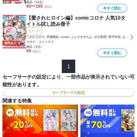
商品（
14
点）
¥
0
〜
165
(税込)
今すぐ読む
【愛されヒロイン編】comicコロナ 人気10タ
イトル試し読み冊子
コミック
こわたりひろ, 早瀬黒絵, comet, ふじさきやちよ, 夕立悠理, 香守衿花, もちだもちこ, 双葉はづき, 柑奈まち, カレヤタミエ, 駒田ハチ, 白樫楓, 雪野ゆきの, 麻先みち, わかば, 白露雪音, ICA, 君塚祥, 潮里 潤, はな, 風間レイ, 藤小豆, えすえいち, かのん, ぐっちぇ, 岡崎マサムネ, 早瀬ジュン, 瑛来イチ
コロナ・コミックス
無料あり
商品（
1
点）
¥
0
(税込)
今すぐ読む
1
セーフサーチの設定により、一部作品が表示されていない可
能性があります。
セーフサーチの設定
関連する特集