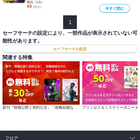
商品（
1
点）
¥
0
(税込)
今すぐ読む
1
セーフサーチの設定により、一部作品が表示されていない可
能性があります。
セーフサーチの設定
関連する特集
新刊『怪物公爵と契約公女』『政略結婚なのに どうして執着するのですか？』発売！無料&割引など
フロア