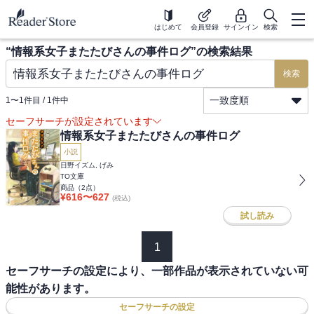
はじめて
会員登録
サインイン
検索
“
情報系女子またたびさんの事件ログ
”の検索結果
検索
一致度順
1
〜
1
件目 /
1
件中
セーフサーチが設定されています
情報系女子またたびさんの事件ログ
小説
日野イズム, げみ
TO文庫
商品（
2
点）
¥
616
〜
627
(税込)
試し読み
1
セーフサーチの設定により、一部作品が表示されていない可
能性があります。
セーフサーチの設定