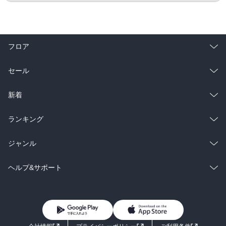
フロア
総合
コミック
セール
ラノベ
小説
総合
コミック
新着
雑誌・グラビア
ビジネス・実用
ラノベ
小説
総合
コミック
ランキング
BL・TL
雑誌・グラビア
ビジネス・実用
ラノベ
小説
総合
コミック
ジャンル
BL・TL
雑誌・グラビア
ビジネス・実用
ラノベ
小説
コミック
男性コミック
ヘルプ&サポート
BL・TL
雑誌・グラビア
ビジネス・実用
女性コミック
コミック誌
初めての方へ
ヘルプ
BL・TL
ライトノベル
男子向けラノベ
よくあるご質問
お問い合わせ