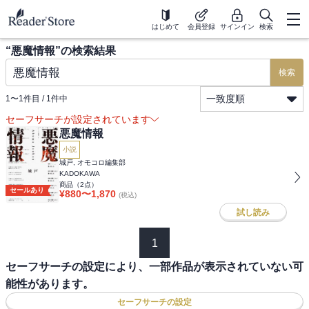
はじめて
会員登録
サインイン
検索
“
悪魔情報
”の検索結果
検索
一致度順
1
〜
1
件目 /
1
件中
セーフサーチが設定されています
悪魔情報
小説
城戸, オモコロ編集部
KADOKAWA
商品（
2
点）
セールあり
¥
880
〜
1,870
(税込)
試し読み
1
セーフサーチの設定により、一部作品が表示されていない可
能性があります。
セーフサーチの設定