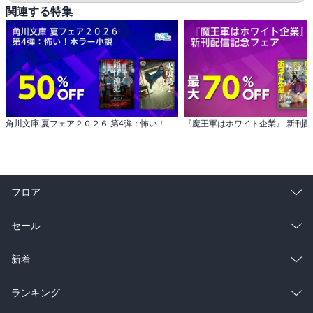
関連する特集
角川文庫 夏フェア２０２６ 第4弾：怖い！ホラー小説
フロア
総合
コミック
セール
ラノベ
小説
総合
コミック
新着
雑誌・グラビア
ビジネス・実用
ラノベ
小説
総合
コミック
ランキング