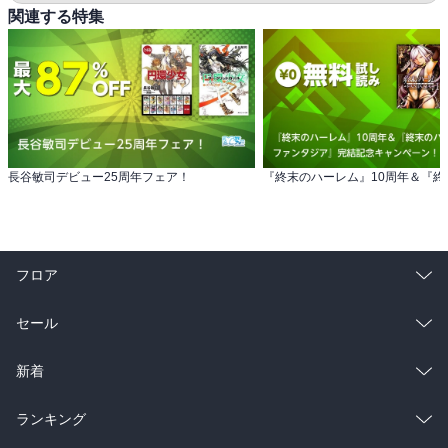
関連する特集
長谷敏司デビュー25周年フェア！
フロア
総合
コミック
セール
ラノベ
小説
総合
コミック
新着
雑誌・グラビア
ビジネス・実用
ラノベ
小説
総合
コミック
ランキング