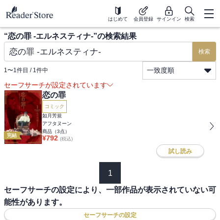
はじめて
会員登録
サインイン
検索
“
恋の罪 -エルネスティナ-
”の検索結果
検索
一致度順
1
〜
1
件目 /
1
件中
セーフサーチが設定されています
恋の罪
コミック
如月芳規
アフタヌーン
商品（
3
点）
完結
¥
792
(税込)
試し読み
1
セーフサーチの設定により、一部作品が表示されていない可
能性があります。
セーフサーチの設定