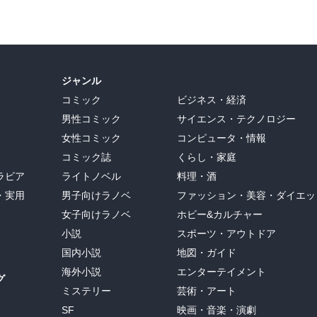
ジャンル
コミック
ビジネス・経済
男性コミック
サイエンス・テクノロジー
女性コミック
コンピュータ・情報
コミック誌
くらし・家庭
ラビア
ライトノベル
料理・酒
・実用
男子向けラノベ
ファッション・美容・ダイエッ
女子向けラノベ
ホビー&カルチャー
小説
スポーツ・アウトドア
国内小説
地図・ガイド
海外小説
エンターテイメント
グ
ミステリー
芸術・アート
SF
映画・音楽・演劇