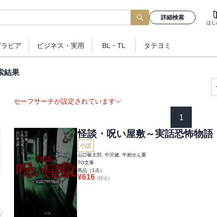
詳細検索
はじ
グラビア
ビジネス
・実用
BL・TL
タテヨミ
索結果
セーフサーチが設定されています
1
怪談・呪い屋敷～実話恐怖物語
小説
山口敏太郎, 中沢健, 牛抱せん夏
TO文庫
商品（
1
点）
¥
616
(税込)