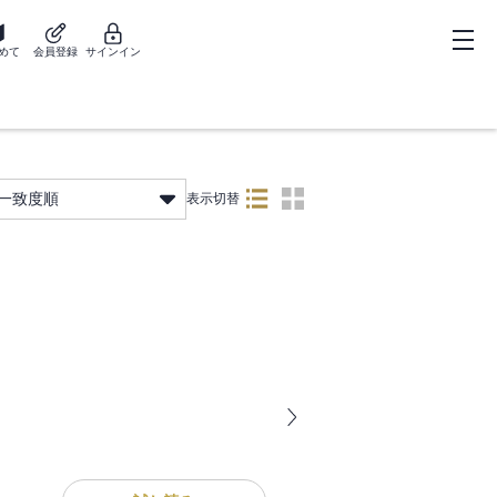
めて
会員登録
サインイン
一致度順
表示切替