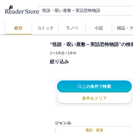
総合
コミック
ラノベ
小説
雑誌・
“
怪談・呪い屋敷～実話恐怖物語
”の検
1
〜
1
件目 /
1
件中
絞り込み
この条件で検索
条件をクリア
ジャンル
選択・変更