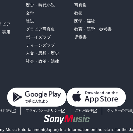
歴史・時代小説
写真集
文学
教養
雑誌
医学・福祉
ラビア
グラビア写真集
教育・語学・参考書
・実用
ボーイズラブ
児童書
ティーンズラブ
人文・思想・歴史
社会・政治・法律
会社情報
プライバシーポリシー
ご利用条件
クッキーの詳細
y Music Entertainment(Japan) Inc. Information on the site is for the 