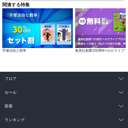
関連する特集
手塚治虫と戦争
フロア
総合
コミック
セール
ラノベ
小説
総合
コミック
新着
雑誌・グラビア
ビジネス・実用
ラノベ
小説
総合
コミック
ランキング