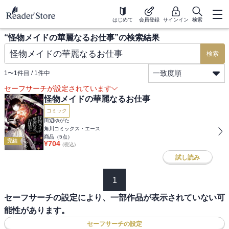
はじめて
会員登録
サインイン
検索
“
怪物メイドの華麗なるお仕事
”の検索結果
検索
一致度順
1
〜
1
件目 /
1
件中
セーフサーチが設定されています
怪物メイドの華麗なるお仕事
コミック
田辺ゆがた
角川コミックス・エース
商品（
5
点）
完結
¥
704
(税込)
試し読み
1
セーフサーチの設定により、一部作品が表示されていない可
能性があります。
セーフサーチの設定