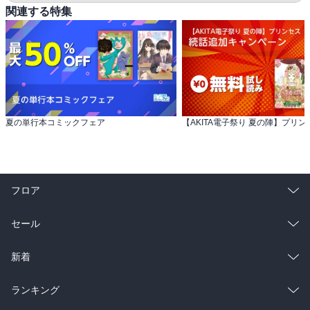
関連する特集
夏の単行本コミックフェア
フロア
総合
コミック
セール
ラノベ
小説
総合
コミック
新着
雑誌・グラビア
ビジネス・実用
ラノベ
小説
総合
コミック
ランキング