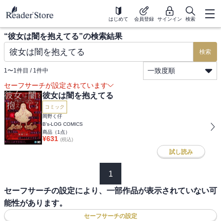
はじめて
会員登録
サインイン
検索
“
彼女は闇を抱えてる
”の検索結果
検索
一致度順
1
〜
1
件目 /
1
件中
セーフサーチが設定されています
彼女は闇を抱えてる
コミック
岡野く仔
B's-LOG COMICS
商品（
1
点）
¥
631
(税込)
試し読み
1
セーフサーチの設定により、一部作品が表示されていない可
能性があります。
セーフサーチの設定