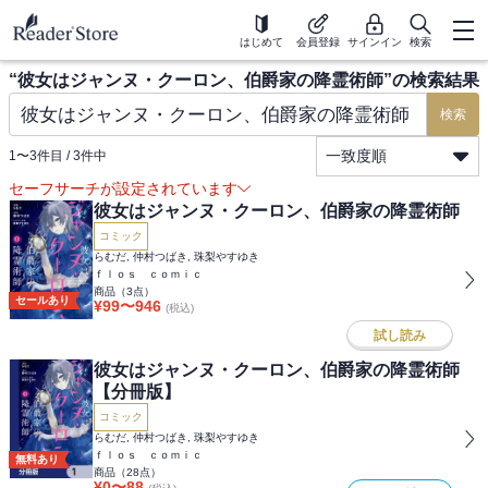
はじめて
会員登録
サインイン
検索
“
彼女はジャンヌ・クーロン、伯爵家の降霊術師
”の検索結果
検索
一致度順
1
〜
3
件目 /
3
件中
セーフサーチが設定されています
彼女はジャンヌ・クーロン、伯爵家の降霊術師
コミック
らむだ, 仲村つばき, 珠梨やすゆき
ｆｌｏｓ ｃｏｍｉｃ
商品（
3
点）
セールあり
¥
99
〜
946
(税込)
試し読み
彼女はジャンヌ・クーロン、伯爵家の降霊術師
【分冊版】
コミック
らむだ, 仲村つばき, 珠梨やすゆき
ｆｌｏｓ ｃｏｍｉｃ
無料あり
商品（
28
点）
¥
0
〜
88