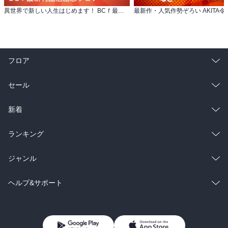
異世界で新しい人生はじめます！ BCｆ最新刊配信記念フェア
フロア
総合
コミック
セール
ラノベ
小説
総合
コミック
新着
雑誌・グラビア
ビジネス・実用
ラノベ
小説
総合
コミック
ランキング
BL・TL
雑誌・グラビア
ビジネス・実用
ラノベ
小説
総合
コミック
ジャンル
BL・TL
雑誌・グラビア
ビジネス・実用
ラノベ
小説
コミック
男性コミック
ヘルプ&サポート
BL・TL
雑誌・グラビア
ビジネス・実用
女性コミック
コミック誌
初めての方へ
ヘルプ
BL・TL