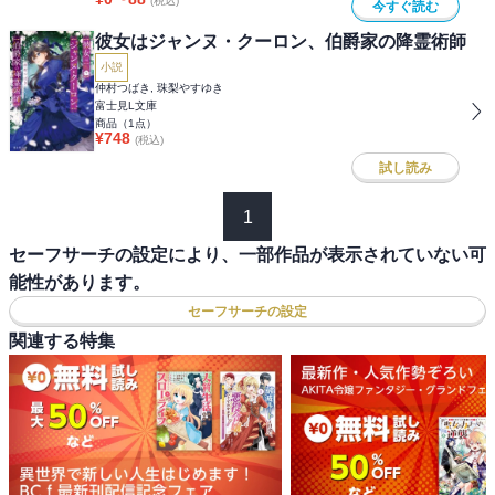
(税込)
今すぐ読む
彼女はジャンヌ・クーロン、伯爵家の降霊術師
小説
仲村つばき, 珠梨やすゆき
富士見L文庫
商品（
1
点）
¥
748
(税込)
試し読み
1
セーフサーチの設定により、一部作品が表示されていない可
能性があります。
セーフサーチの設定
関連する特集