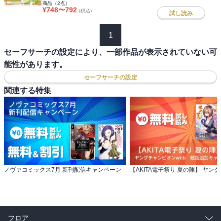
商品（
2
点）
¥
748
〜
792
(税込)
試し読み
1
セーフサーチの設定により、一部作品が表示されていない可
能性があります。
セーフサーチの設定
関連する特集
ノヴァコミックス7月 新刊配信キャンペーン
フロア