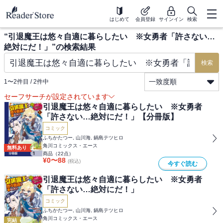
はじめて
会員登録
サインイン
検索
“
引退魔王は悠々自適に暮らしたい ※女勇者「許さない…
絶対にだ！」
”の検索結果
検索
一致度順
1
〜
2
件目 /
2
件中
セーフサーチが設定されています
引退魔王は悠々自適に暮らしたい ※女勇者
「許さない…絶対にだ！」【分冊版】
コミック
ふちかたつー, 山川海, 鍋島テツヒロ
角川コミックス・エース
無料あり
商品（
22
点）
¥
0
〜
88
(税込)
今すぐ読む
引退魔王は悠々自適に暮らしたい ※女勇者
「許さない…絶対にだ！」
コミック
ふちかたつー, 山川海, 鍋島テツヒロ
角川コミックス・エース
完結