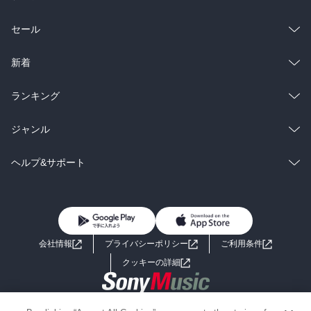
総合
コミック
セール
ラノベ
小説
総合
コミック
新着
雑誌・グラビア
ビジネス・実用
ラノベ
小説
総合
コミック
ランキング
BL・TL
雑誌・グラビア
ビジネス・実用
ラノベ
小説
総合
コミック
ジャンル
BL・TL
雑誌・グラビア
ビジネス・実用
ラノベ
小説
コミック
男性コミック
ヘルプ&サポート
BL・TL
雑誌・グラビア
ビジネス・実用
女性コミック
コミック誌
初めての方へ
ヘルプ
BL・TL
ライトノベル
男子向けラノベ
よくあるご質問
お問い合わせ
会社情報
プライバシーポリシー
ご利用条件
女子向けラノベ
小説
利用規約
クッキーの詳細
国内小説
海外小説
Copyright 2017 - 2026 Sony Music Entertainment(Japan) Inc.