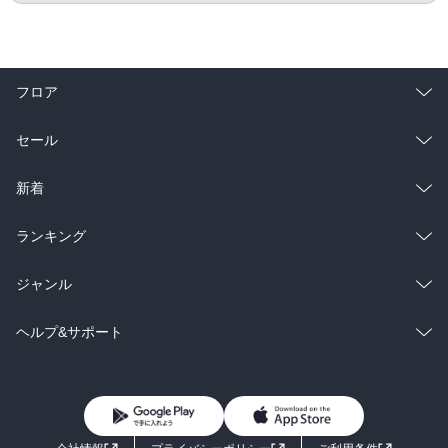
フロア
総合
コミック
セール
ラノベ
小説
総合
コミック
新着
雑誌・グラビア
ビジネス・実用
ラノベ
小説
総合
コミック
ランキング
BL・TL
雑誌・グラビア
ビジネス・実用
ラノベ
小説
総合
コミック
ジャンル
BL・TL
雑誌・グラビア
ビジネス・実用
ラノベ
小説
コミック
男性コミック
ヘルプ&サポート
BL・TL
雑誌・グラビア
ビジネス・実用
女性コミック
コミック誌
初めての方へ
ヘルプ
BL・TL
ライトノベル
男子向けラノベ
よくあるご質問
お問い合わせ