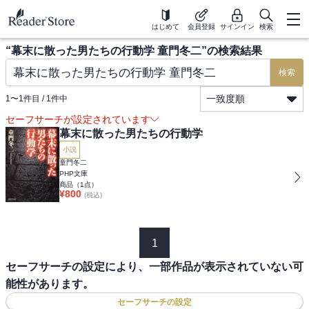
はじめて
会員登録
サインイン
検索
“
幕末に散った男たちの行動学 童門冬二
”の検索結果
検索
一致度順
1
〜
1
件目 /
1
件中
セーフサーチが設定されています
幕末に散った男たちの行動学
小説
童門冬二
PHP文庫
商品（
1
点）
¥
800
(税込)
1
セーフサーチの設定により、一部作品が表示されていない可
能性があります。
セーフサーチの設定