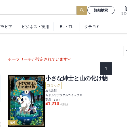
詳細検索
はじ
グラビア
ビジネス
・実用
BL・TL
タテヨミ
セーフサーチが設定されています
1
小さな紳士と山の化け物
コミック
ぬら次郎
カドカワデジタルコミックス
商品（
3
点）
¥
1,210
(税込)
完結