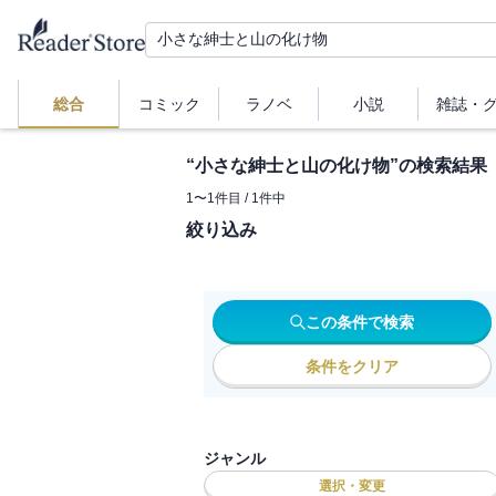
総合
コミック
ラノベ
小説
雑誌・
“
小さな紳士と山の化け物
”の検索結果
1
〜
1
件目 /
1
件中
絞り込み
この条件で検索
条件をクリア
ジャンル
選択・変更