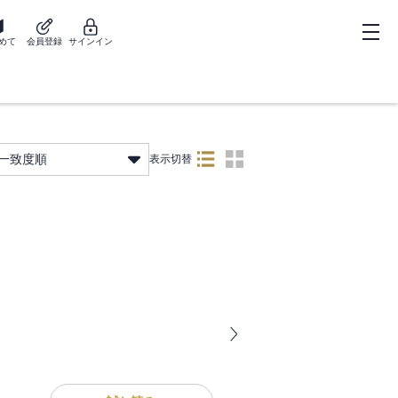
めて
会員登録
サインイン
一致度順
表示切替