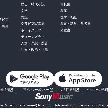
歴史・時代小説
写真集
文学
教養
雑誌
医学・福祉
ラビア
グラビア写真集
教育・語学・参考書
・実用
ボーイズラブ
児童書
ティーンズラブ
人文・思想・歴史
社会・政治・法律
会社情報
プライバシーポリシー
ご利用条件
クッキーの詳細
y Music Entertainment(Japan) Inc. Information on the site is for the 