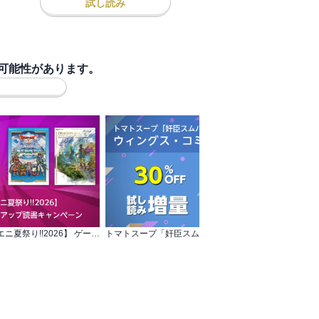
試し読み
可能性があります。
【ガンガン読もうぜ!スクエニ夏祭り!!2026】 ゲーム関連書籍 夏のレベルアップ読書キャンペーン
トマトスープ「奸臣スムバト（２）」配信記念 ウィングス・コミックス既刊割引
夏