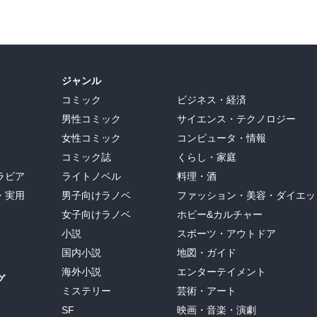
ジャンル
コミック
ビジネス・経済
男性コミック
サイエンス・テクノロジー
女性コミック
コンピュータ・情報
コミック誌
くらし・家庭
ラビア
ライトノベル
料理・酒
・実用
男子向けラノベ
ファッション・美容・ダイエッ
女子向けラノベ
ホビー&カルチャー
小説
スポーツ・アウトドア
国内小説
地図・ガイド
海外小説
エンターテイメント
グ
ミステリー
芸術・アート
SF
映画・音楽・演劇