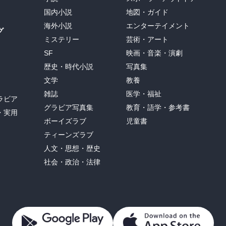
国内小説
地図・ガイド
海外小説
エンターテイメント
グ
ミステリー
芸術・アート
SF
映画・音楽・演劇
歴史・時代小説
写真集
文学
教養
雑誌
医学・福祉
ラビア
グラビア写真集
教育・語学・参考書
・実用
ボーイズラブ
児童書
ティーンズラブ
人文・思想・歴史
社会・政治・法律