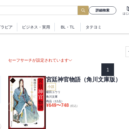
詳細検索
はじ
グラビア
ビジネス
・実用
BL・TL
タテヨミ
セーフサーチが設定されています
1
宮廷神官物語（角川文庫版）
小説
榎田ユウリ
角川文庫
商品（
12
点）
¥
649
〜
748
(税込)