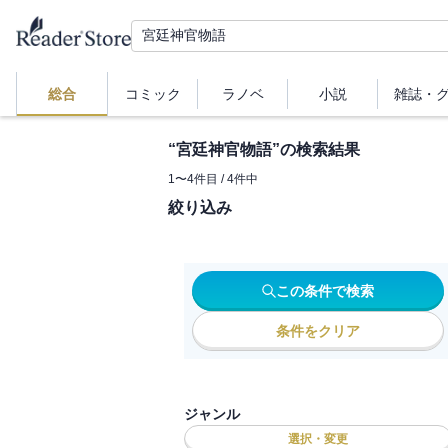
総合
コミック
ラノベ
小説
雑誌・
“
宮廷神官物語
”の検索結果
1
〜
4
件目 /
4
件中
絞り込み
この条件で検索
条件をクリア
ジャンル
選択・変更