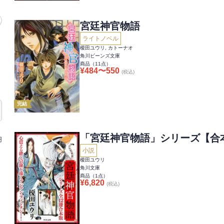
宮廷神官物語
ライトノベル
榎田ユウリ, カトーナオ
角川ビーンズ文庫
商品（
11
点）
¥
484
〜
550
(税込)
完結
「宮廷神官物語」シリーズ【合
円
小説
榎田ユウリ
角川文庫
商品（
1
点）
¥
6,820
(税込)