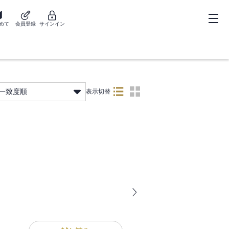
めて
会員登録
サインイン
一致度順
表示切替