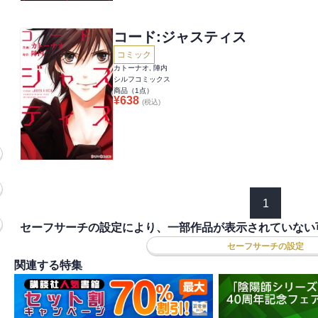
コード:ジャスティス
コミック
カトーナオ, 陣内
シルフコミックス
商品（
1
点）
¥
638
(税込)
1
セーフサーチの設定により、一部作品が表示されていない
セーフサーチの設定
関連する特集