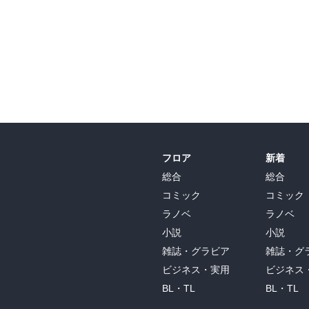
フロア
新着
総合
総合
コミック
コミック
ラノベ
ラノベ
小説
小説
雑誌・グラビア
雑誌・グ
ビジネス・実用
ビジネス
BL・TL
BL・TL