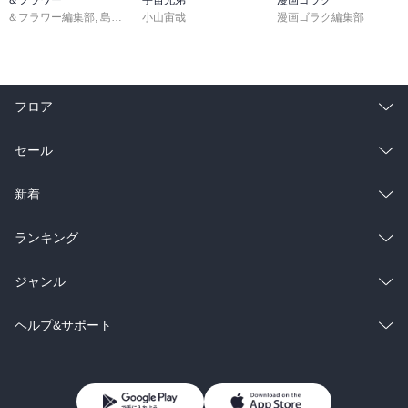
＆フラワー編集部
,
島袋ユミ
小山宙哉
,
ましい柚茉
,
甘宮ちか
,
真村澪生
漫画ゴラク編集部
,
もりなかもなか
,
三
フロア
総合
コミック
セール
ラノベ
小説
総合
コミック
新着
雑誌・グラビア
ビジネス・実用
ラノベ
小説
総合
コミック
ランキング
BL・TL
雑誌・グラビア
ビジネス・実用
ラノベ
小説
総合
コミック
ジャンル
BL・TL
雑誌・グラビア
ビジネス・実用
ラノベ
小説
コミック
男性コミック
ヘルプ&サポート
BL・TL
雑誌・グラビア
ビジネス・実用
女性コミック
コミック誌
初めての方へ
ヘルプ
BL・TL
ライトノベル
男子向けラノベ