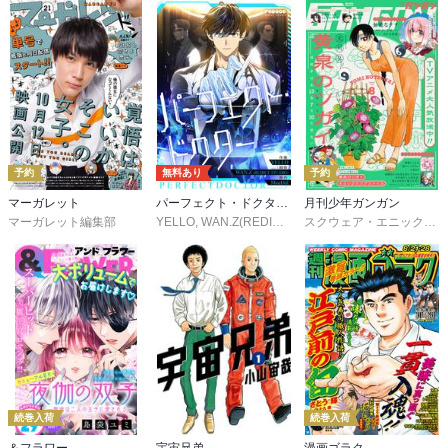
予約
無料あり
予約
マーガレット
パーフェクト・ドクター【タテヨミ】
月刊少年ガンガン
マーガレット編集部
YELLO
,
WAN.Z(REDICE STUDIO)
,
MoeDal
,
REDICE 
スクウェア・エニックス
,
続巻入荷
続巻入荷
＆フラワー
宇宙兄弟
漫画ゴラク