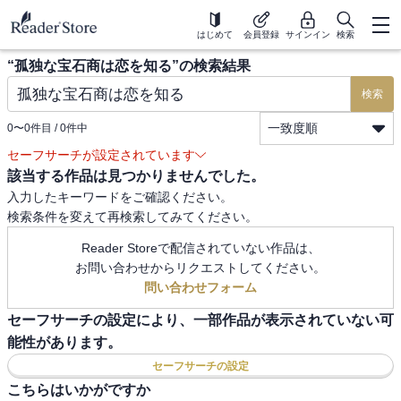
はじめて
会員登録
サインイン
検索
“
孤独な宝石商は恋を知る
”の検索結果
検索
一致度順
0
〜
0
件目 /
0
件中
セーフサーチが設定されています
該当する作品は見つかりませんでした。
入力したキーワードをご確認ください。
検索条件を変えて再検索してみてください。
Reader Storeで配信されていない作品は、
お問い合わせからリクエストしてください。
問い合わせフォーム
セーフサーチの設定により、一部作品が表示されていない可
能性があります。
セーフサーチの設定
こちらはいかがですか