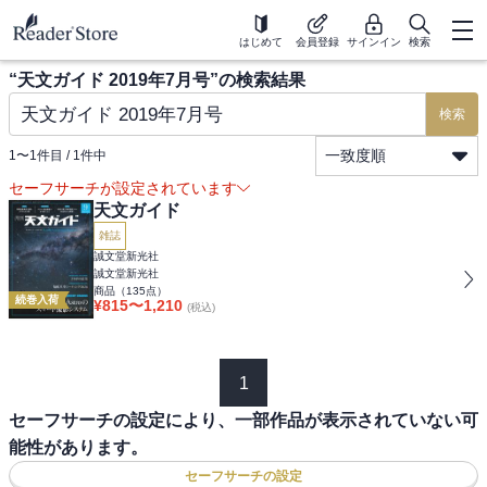
はじめて
会員登録
サインイン
検索
“
天文ガイド 2019年7月号
”の検索結果
検索
一致度順
1
〜
1
件目 /
1
件中
セーフサーチが設定されています
天文ガイド
雑誌
誠文堂新光社
誠文堂新光社
商品（
135
点）
続巻入荷
¥
815
〜
1,210
(税込)
1
セーフサーチの設定により、一部作品が表示されていない可
能性があります。
セーフサーチの設定