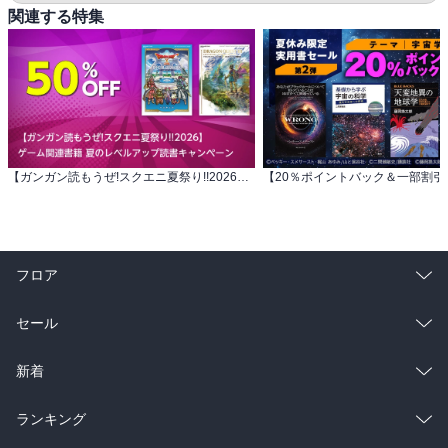
関連する特集
【ガンガン読もうぜ!スクエニ夏祭り!!2026】 ゲーム関連書籍 夏のレベルアップ読書キャンペーン
フロア
総合
コミック
セール
ラノベ
小説
総合
コミック
新着
雑誌・グラビア
ビジネス・実用
ラノベ
小説
総合
コミック
ランキング