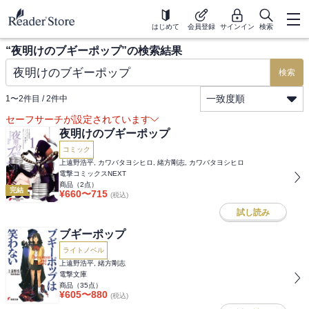
はじめて
会員登録
サインイン
検索
“
夜明けのブギーポップ
”の検索結果
検索
一致度順
1
〜
2
件目 /
2
件中
セーフサーチが設定されています
夜明けのブギーポップ
コミック
上遠野浩平, カワバタヨシヒロ, 緒方剛志, カワバタヨシヒロ
電撃コミックスNEXT
商品（
2
点）
完結
¥
660
〜
715
(税込)
試し読み
ブギーポップ
ライトノベル
上遠野浩平, 緒方剛志
電撃文庫
商品（
35
点）
¥
605
〜
880
(税込)