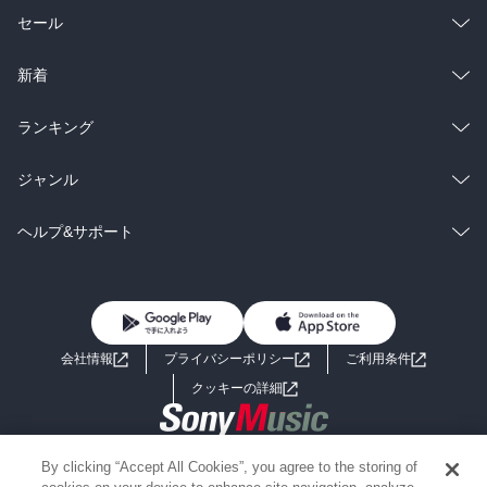
総合
コミック
セール
ラノベ
小説
総合
コミック
新着
雑誌・グラビア
ビジネス・実用
ラノベ
小説
総合
コミック
ランキング
BL・TL
雑誌・グラビア
ビジネス・実用
ラノベ
小説
総合
コミック
ジャンル
BL・TL
雑誌・グラビア
ビジネス・実用
ラノベ
小説
コミック
男性コミック
ヘルプ&サポート
BL・TL
雑誌・グラビア
ビジネス・実用
女性コミック
コミック誌
初めての方へ
ヘルプ
BL・TL
ライトノベル
男子向けラノベ
よくあるご質問
お問い合わせ
会社情報
プライバシーポリシー
ご利用条件
女子向けラノベ
小説
利用規約
クッキーの詳細
国内小説
海外小説
Copyright 2017 - 2026 Sony Music Entertainment(Japan) Inc.
By clicking “Accept All Cookies”, you agree to the storing of
ミステリー
SF
Information on the site is for the Japan domestic market only