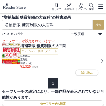
はじめて
会員登録
サインイン
検索
“
増補新版 糖質制限の大百科
”の検索結果
検索
一致度順
1
〜
1
件目 /
1
件中
セーフサーチが設定されています
増補新版 糖質制限の大百科
ファッション・美容・ダイエット
江部康二
宝島社
商品（
1
点）
¥
1,320
(税込)
試し読み
1
セーフサーチの設定により、一部作品が表示されていない可
能性があります。
セーフサーチの設定