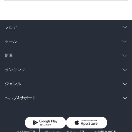
フロア
総合
コミック
セール
ラノベ
小説
総合
コミック
新着
雑誌・グラビア
ビジネス・実用
ラノベ
小説
総合
コミック
ランキング
BL・TL
雑誌・グラビア
ビジネス・実用
ラノベ
小説
総合
コミック
ジャンル
BL・TL
雑誌・グラビア
ビジネス・実用
ラノベ
小説
コミック
男性コミック
ヘルプ&サポート
BL・TL
雑誌・グラビア
ビジネス・実用
女性コミック
コミック誌
初めての方へ
ヘルプ
BL・TL
ライトノベル
男子向けラノベ
よくあるご質問
お問い合わせ