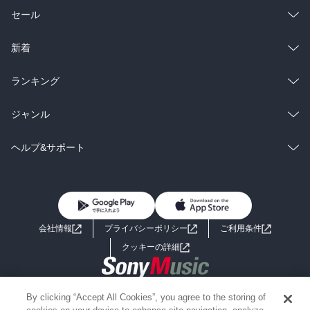
総合
コミック
セール
ラノベ
小説
総合
コミック
新着
雑誌・グラビア
ビジネス・実用
ラノベ
小説
総合
コミック
ランキング
BL・TL
雑誌・グラビア
ビジネス・実用
ラノベ
小説
総合
コミック
ジャンル
BL・TL
雑誌・グラビア
ビジネス・実用
ラノベ
小説
コミック
男性コミック
ヘルプ&サポート
BL・TL
雑誌・グラビア
ビジネス・実用
女性コミック
コミック誌
初めての方へ
ヘルプ
BL・TL
ライトノベル
男子向けラノベ
よくあるご質問
お問い合わせ
会社情報
プライバシーポリシー
ご利用条件
女子向けラノベ
小説
利用規約
クッキーの詳細
国内小説
海外小説
Copyright 2017 - 2026 Sony Music Entertainment(Japan) Inc.
By clicking “Accept All Cookies”, you agree to the storing of
ミステリー
SF
Information on the site is for the Japan domestic market only