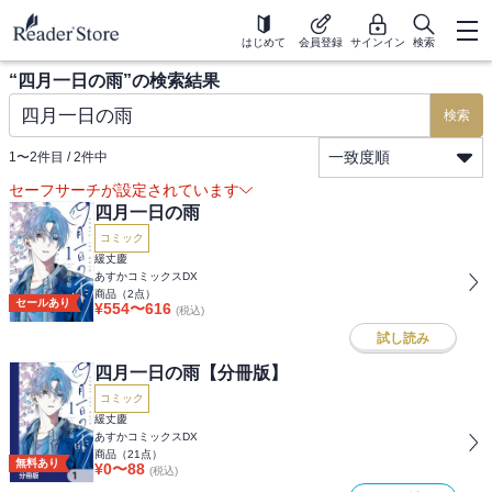
はじめて
会員登録
サインイン
検索
“
四月一日の雨
”の検索結果
検索
一致度順
1
〜
2
件目 /
2
件中
セーフサーチが設定されています
四月一日の雨
コミック
緩丈慶
あすかコミックスDX
商品（
2
点）
セールあり
¥
554
〜
616
(税込)
試し読み
四月一日の雨【分冊版】
コミック
緩丈慶
あすかコミックスDX
商品（
21
点）
無料あり
¥
0
〜
88
(税込)