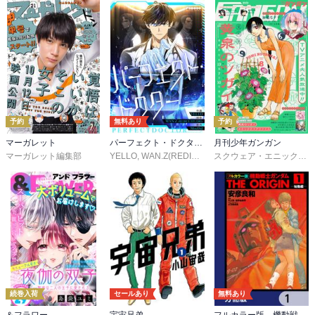
予約
無料あり
予約
マーガレット
パーフェクト・ドクター【タテヨミ】
月刊少年ガンガン
マーガレット編集部
YELLO
,
WAN.Z(REDICE STUDIO)
,
MoeDal
,
REDICE 
スクウェア・エニックス
,
続巻入荷
セールあり
無料あり
＆フラワー
宇宙兄弟
フルカラー版 機動戦士ガンダムTHE ORIGIN【分冊版】