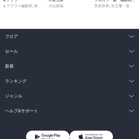
＆フラワー編集部
,
島袋ユミ
小山宙哉
,
ましい柚茉
,
甘宮ちか
,
真村澪生
安彦良和
,
もりなかもなか
,
矢立肇・富野由悠季
,
三
フロア
総合
コミック
セール
ラノベ
小説
総合
コミック
新着
雑誌・グラビア
ビジネス・実用
ラノベ
小説
総合
コミック
ランキング
BL・TL
雑誌・グラビア
ビジネス・実用
ラノベ
小説
総合
コミック
ジャンル
BL・TL
雑誌・グラビア
ビジネス・実用
ラノベ
小説
コミック
男性コミック
ヘルプ&サポート
BL・TL
雑誌・グラビア
ビジネス・実用
女性コミック
コミック誌
初めての方へ
ヘルプ
BL・TL
ライトノベル
男子向けラノベ