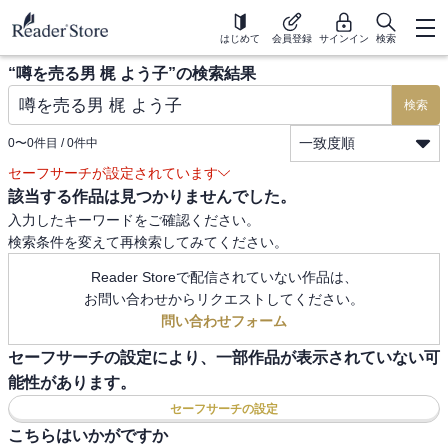
はじめて
会員登録
サインイン
検索
“
噂を売る男 梶 よう子
”の検索結果
検索
一致度順
0
〜
0
件目 /
0
件中
セーフサーチが設定されています
該当する作品は見つかりませんでした。
入力したキーワードをご確認ください。
検索条件を変えて再検索してみてください。
Reader Storeで配信されていない作品は、
お問い合わせからリクエストしてください。
問い合わせフォーム
セーフサーチの設定により、一部作品が表示されていない可
能性があります。
セーフサーチの設定
こちらはいかがですか