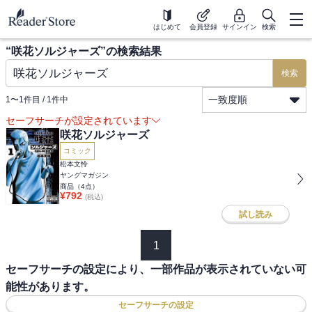
はじめて
会員登録
サインイン
検索
“
咲花ソルジャーズ
”の検索結果
検索
一致度順
1
〜
1
件目 /
1
件中
セーフサーチが設定されています
咲花ソルジャーズ
コミック
松本文怜
ヤングマガジン
商品（
4
点）
¥
792
(税込)
試し読み
1
セーフサーチの設定により、一部作品が表示されていない可
能性があります。
セーフサーチの設定