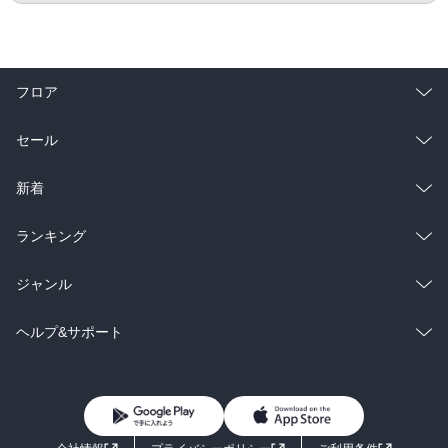
フロア
総合
コミック
セール
ラノベ
小説
総合
コミック
新着
雑誌・グラビア
ビジネス・実用
ラノベ
小説
総合
コミック
ランキング
BL・TL
雑誌・グラビア
ビジネス・実用
ラノベ
小説
総合
コミック
ジャンル
BL・TL
雑誌・グラビア
ビジネス・実用
ラノベ
小説
コミック
男性コミック
ヘルプ&サポート
BL・TL
雑誌・グラビア
ビジネス・実用
女性コミック
コミック誌
初めての方へ
ヘルプ
BL・TL
ライトノベル
男子向けラノベ
よくあるご質問
お問い合わせ