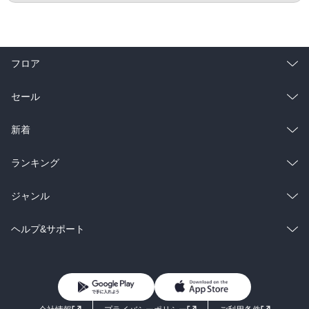
フロア
総合
コミック
セール
ラノベ
小説
総合
コミック
新着
雑誌・グラビア
ビジネス・実用
ラノベ
小説
総合
コミック
ランキング
BL・TL
雑誌・グラビア
ビジネス・実用
ラノベ
小説
総合
コミック
ジャンル
BL・TL
雑誌・グラビア
ビジネス・実用
ラノベ
小説
コミック
男性コミック
ヘルプ&サポート
BL・TL
雑誌・グラビア
ビジネス・実用
女性コミック
コミック誌
初めての方へ
ヘルプ
BL・TL
ライトノベル
男子向けラノベ
よくあるご質問
お問い合わせ