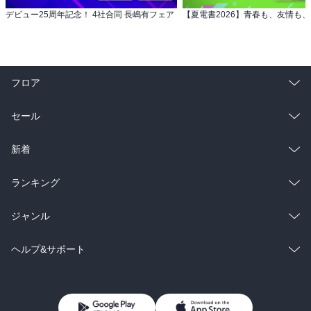
デビュー25周年記念！ 4社合同 長嶋有フェア
フロア
総合
コミック
セール
ラノベ
小説
総合
コミック
新着
雑誌・グラビア
ビジネス・実用
ラノベ
小説
総合
コミック
ランキング
BL・TL
雑誌・グラビア
ビジネス・実用
ラノベ
小説
総合
コミック
ジャンル
BL・TL
雑誌・グラビア
ビジネス・実用
ラノベ
小説
コミック
男性コミック
ヘルプ&サポート
BL・TL
雑誌・グラビア
ビジネス・実用
女性コミック
コミック誌
初めての方へ
ヘルプ
BL・TL