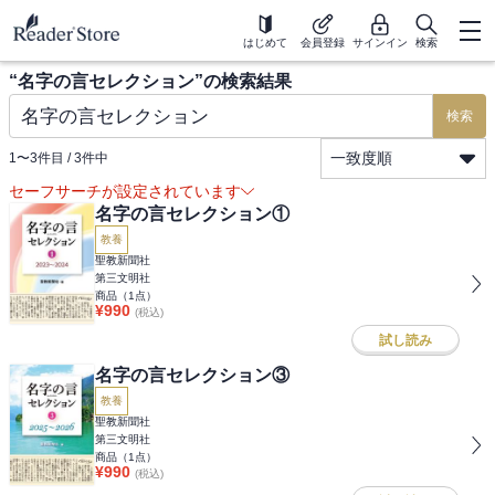
はじめて
会員登録
サインイン
検索
“
名字の言セレクション
”の検索結果
検索
一致度順
1
〜
3
件目 /
3
件中
セーフサーチが設定されています
名字の言セレクション①
教養
聖教新聞社
第三文明社
商品（
1
点）
¥
990
(税込)
試し読み
名字の言セレクション③
教養
聖教新聞社
第三文明社
商品（
1
点）
¥
990
(税込)