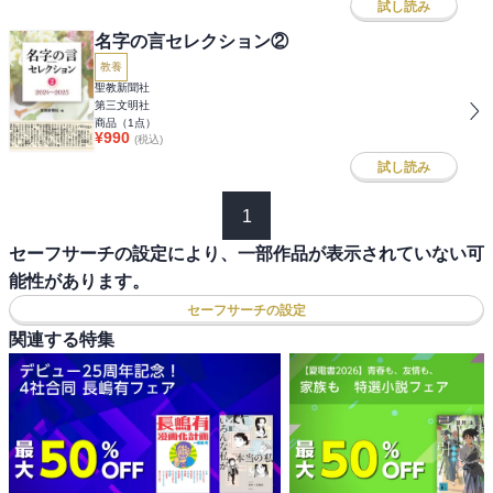
試し読み
名字の言セレクション②
教養
聖教新聞社
第三文明社
商品（
1
点）
¥
990
(税込)
試し読み
1
セーフサーチの設定により、一部作品が表示されていない可
能性があります。
セーフサーチの設定
関連する特集