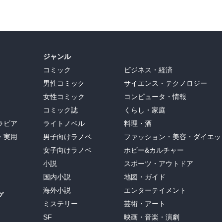
ジャンル
コミック
ビジネス・経済
男性コミック
サイエンス・テクノロジー
女性コミック
コンピュータ・情報
コミック誌
くらし・家庭
ラビア
ライトノベル
料理・酒
・実用
男子向けラノベ
ファッション・美容・ダイエッ
女子向けラノベ
ホビー&カルチャー
小説
スポーツ・アウトドア
国内小説
地図・ガイド
海外小説
エンターテイメント
グ
ミステリー
芸術・アート
SF
映画・音楽・演劇