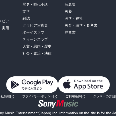
歴史・時代小説
写真集
文学
教養
雑誌
医学・福祉
ラビア
グラビア写真集
教育・語学・参考書
・実用
ボーイズラブ
児童書
ティーンズラブ
人文・思想・歴史
社会・政治・法律
会社情報
プライバシーポリシー
ご利用条件
クッキーの詳細
y Music Entertainment(Japan) Inc. Information on the site is for the 