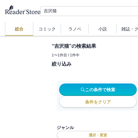
総合
コミック
ラノベ
小説
雑誌・
“
吉沢猫
”の検索結果
1
〜
1
件目 /
1
件中
絞り込み
この条件で検索
条件をクリア
ジャンル
選択・変更