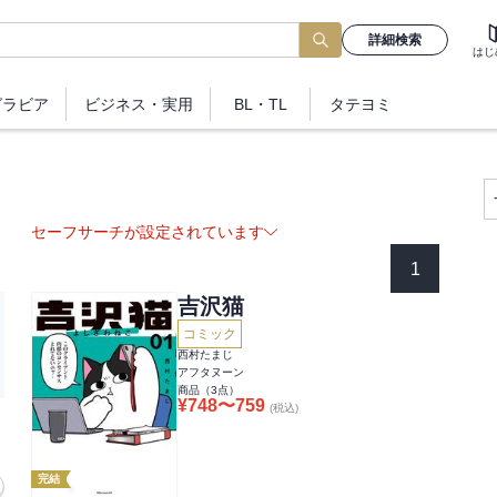
詳細検索
はじ
グラビア
ビジネス
・実用
BL・TL
タテヨミ
セーフサーチが設定されています
1
吉沢猫
コミック
西村たまじ
アフタヌーン
商品（
3
点）
¥
748
〜
759
(税込)
完結