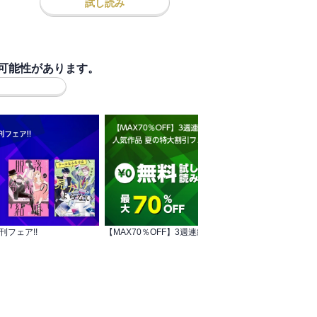
試し読み
可能性があります。
新刊フェア!!
【MAX70％OFF】3週連続!!白泉社 人気作品 夏の特大割引フェア 第3弾