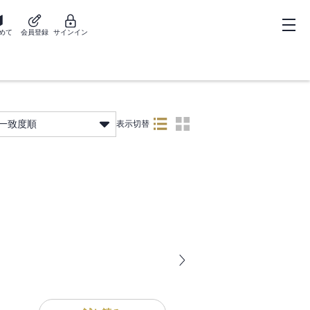
めて
会員登録
サインイン
一致度順
表示切替