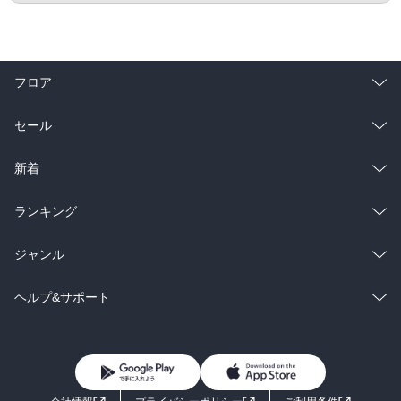
フロア
総合
コミック
セール
ラノベ
小説
総合
コミック
新着
雑誌・グラビア
ビジネス・実用
ラノベ
小説
総合
コミック
ランキング
BL・TL
雑誌・グラビア
ビジネス・実用
ラノベ
小説
総合
コミック
ジャンル
BL・TL
雑誌・グラビア
ビジネス・実用
ラノベ
小説
コミック
男性コミック
ヘルプ&サポート
BL・TL
雑誌・グラビア
ビジネス・実用
女性コミック
コミック誌
初めての方へ
ヘルプ
BL・TL
ライトノベル
男子向けラノベ
よくあるご質問
お問い合わせ