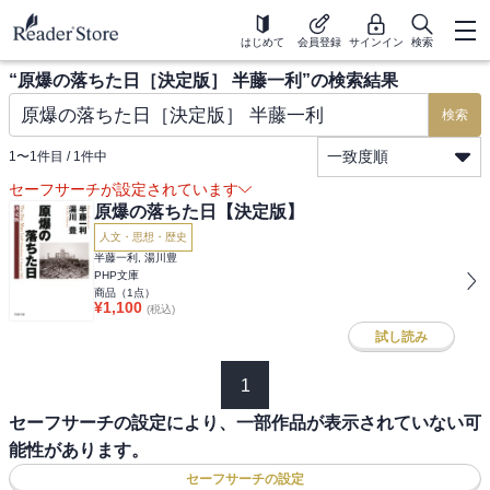
はじめて
会員登録
サインイン
検索
“
原爆の落ちた日［決定版］ 半藤一利
”の検索結果
検索
一致度順
1
〜
1
件目 /
1
件中
セーフサーチが設定されています
原爆の落ちた日【決定版】
人文・思想・歴史
半藤一利, 湯川豊
PHP文庫
商品（
1
点）
¥
1,100
(税込)
試し読み
1
セーフサーチの設定により、一部作品が表示されていない可
能性があります。
セーフサーチの設定