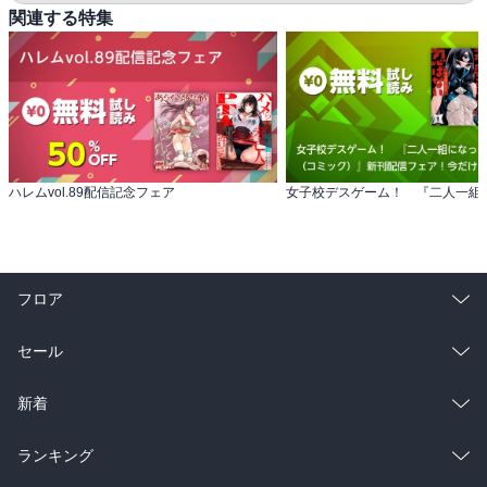
関連する特集
ハレムvol.89配信記念フェア
フロア
総合
コミック
セール
ラノベ
小説
総合
コミック
新着
雑誌・グラビア
ビジネス・実用
ラノベ
小説
総合
コミック
ランキング