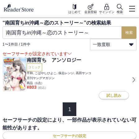
はじめて
会員登録
サインイン
検索
“
南国育ちin沖縄～恋のストーリー～
”の検索結果
検索
一致度順
1
〜
1
件目 /
1
件中
セーフサーチが設定されています
南国育ち アンソロジー
コミック
平和, こばやしひよこ, 保志レンジ, 高田サンコ
月刊ヤングマガジン
商品（
1
点）
¥
803
(税込)
試し読み
1
セーフサーチの設定により、一部作品が表示されていない可
能性があります。
セーフサーチの設定