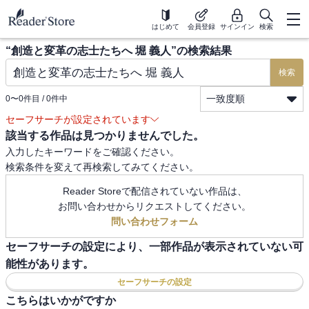
はじめて
会員登録
サインイン
検索
“
創造と変革の志士たちへ 堀 義人
”の検索結果
検索
一致度順
0
〜
0
件目 /
0
件中
セーフサーチが設定されています
該当する作品は見つかりませんでした。
入力したキーワードをご確認ください。
検索条件を変えて再検索してみてください。
Reader Storeで配信されていない作品は、
お問い合わせからリクエストしてください。
問い合わせフォーム
セーフサーチの設定により、一部作品が表示されていない可
能性があります。
セーフサーチの設定
こちらはいかがですか