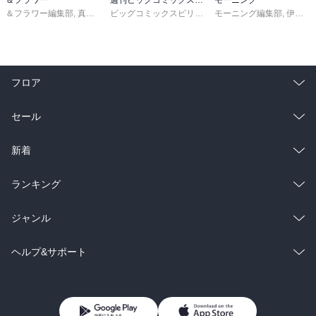
＆フラワー編集部
,
真村澪生
,
もりなかもなか
,
芒其之一
ビッグコミックスピリッツ編集部
,
モーニング編集部
小出真朱
,
深山くのえ
,
伊咲智太
,
笹
フロア
総合
コミック
セール
ラノベ
小説
総合
コミック
新着
雑誌・グラビア
ビジネス・実用
ラノベ
小説
総合
コミック
ランキング
BL・TL
雑誌・グラビア
ビジネス・実用
ラノベ
小説
総合
コミック
ジャンル
BL・TL
雑誌・グラビア
ビジネス・実用
ラノベ
小説
コミック
男性コミック
ヘルプ&サポート
BL・TL
雑誌・グラビア
ビジネス・実用
女性コミック
コミック誌
初めての方へ
ヘルプ
BL・TL
ライトノベル
男子向けラノベ