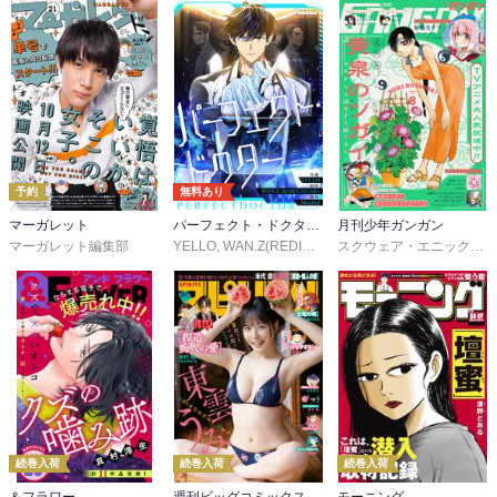
予約
無料あり
マーガレット
パーフェクト・ドクター【タテヨミ】
月刊少年ガンガン
マーガレット編集部
YELLO
,
WAN.Z(REDICE STUDIO)
,
MoeDal
,
REDICE 
スクウェア・エニックス
,
続巻入荷
続巻入荷
続巻入荷
＆フラワー
週刊ビッグコミックスピリッツ
モーニング