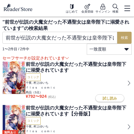
はじめて
会員登録
サインイン
検索
“
前世が伝説の大魔女だった不遇聖女は皇帝陛下に溺愛され
ています
”の検索結果
検索
一致度順
1
〜
2
件目 /
2
件中
セーフサーチが設定されています
前世が伝説の大魔女だった不遇聖女は皇帝陛下
に溺愛されています
コミック
十夜, 村上ゆいち
ｆｌｏｓ ｃｏｍｉｃ
商品（
3
点）
¥
792
〜
924
(税込)
試し読み
前世が伝説の大魔女だった不遇聖女は皇帝陛下
に溺愛されています【分冊版】
コミック
十夜, 村上ゆいち
ｆｌｏｓ ｃｏｍｉｃ
無料あり