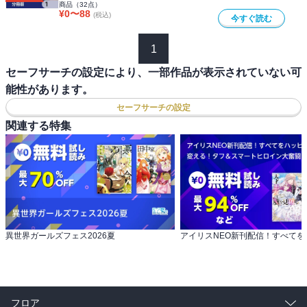
商品（
32
点）
¥
0
〜
88
(税込)
今すぐ読む
1
セーフサーチの設定により、一部作品が表示されていない可
能性があります。
セーフサーチの設定
関連する特集
異世界ガールズフェス2026夏
フロア