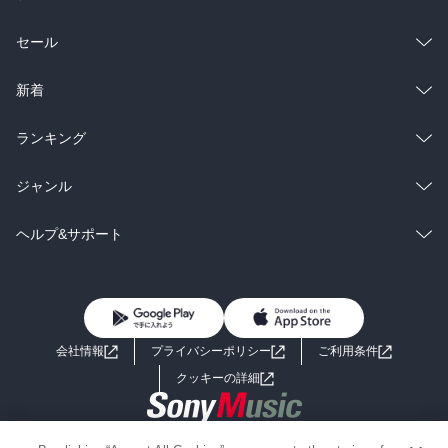
総合
コミック
セール
ラノベ
小説
総合
コミック
新着
雑誌・グラビア
ビジネス・実用
ラノベ
小説
総合
コミック
ランキング
BL・TL
雑誌・グラビア
ビジネス・実用
ラノベ
小説
総合
コミック
ジャンル
BL・TL
雑誌・グラビア
ビジネス・実用
ラノベ
小説
コミック
男性コミック
ヘルプ&サポート
BL・TL
雑誌・グラビア
ビジネス・実用
女性コミック
コミック誌
初めての方へ
ヘルプ
BL・TL
ライトノベル
男子向けラノベ
よくあるご質問
お問い合わせ
会社情報
プライバシーポリシー
ご利用条件
女子向けラノベ
小説
利用規約
クッキーの詳細
国内小説
海外小説
Copyright 2017 - 2026 Sony Music Entertainment(Japan) Inc.