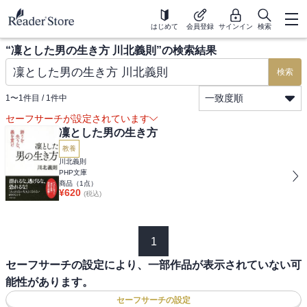
はじめて
会員登録
サインイン
検索
“
凜とした男の生き方 川北義則
”の検索結果
検索
一致度順
1
〜
1
件目 /
1
件中
セーフサーチが設定されています
凜とした男の生き方
教養
川北義則
PHP文庫
商品（
1
点）
¥
620
(税込)
1
セーフサーチの設定により、一部作品が表示されていない可
能性があります。
セーフサーチの設定