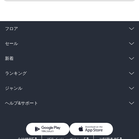
フロア
総合
コミック
セール
ラノベ
小説
総合
コミック
新着
雑誌・グラビア
ビジネス・実用
ラノベ
小説
総合
コミック
ランキング
BL・TL
雑誌・グラビア
ビジネス・実用
ラノベ
小説
総合
コミック
ジャンル
BL・TL
雑誌・グラビア
ビジネス・実用
ラノベ
小説
コミック
男性コミック
ヘルプ&サポート
BL・TL
雑誌・グラビア
ビジネス・実用
女性コミック
コミック誌
初めての方へ
ヘルプ
BL・TL
ライトノベル
男子向けラノベ
よくあるご質問
お問い合わせ