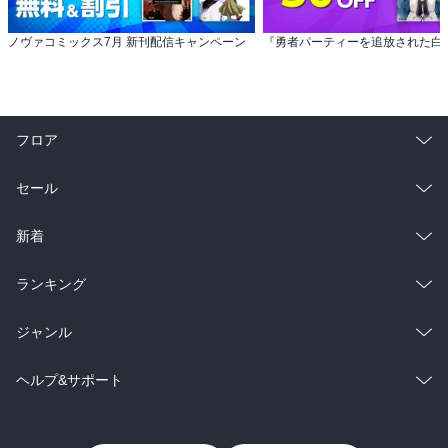
ノヴァコミックス7月 新刊配信キャンペーン
フロア
総合
コミック
セール
ラノベ
小説
総合
コミック
新着
雑誌・グラビア
ビジネス・実用
ラノベ
小説
総合
コミック
ランキング
BL・TL
雑誌・グラビア
ビジネス・実用
ラノベ
小説
総合
コミック
ジャンル
BL・TL
雑誌・グラビア
ビジネス・実用
ラノベ
小説
コミック
男性コミック
ヘルプ&サポート
BL・TL
雑誌・グラビア
ビジネス・実用
女性コミック
コミック誌
初めての方へ
ヘルプ