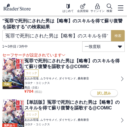
はじめて
会員登録
サインイン
検索
“
冤罪で死刑にされた男は【略奪】のスキルを得て蘇り復讐
を謳歌する
”の検索結果
検索
一致度順
1
〜
3
件目 /
3
件中
セーフサーチが設定されています
冤罪で死刑にされた男は【略奪】のスキルを得
て蘇り復讐を謳歌する@COMIC
コミック
あおみ現場, ムラサキメイ, ダイヤモンド, 桑島黎音
コロナ・コミックス
完結
商品（
2
点）
¥
704
(税込)
試し読み
【単話版】冤罪で死刑にされた男は【略奪】の
スキルを得て蘇り復讐を謳歌する@COMIC
コミック
あおみ現場, ムラサキメイ, ダイヤモンド, 桑島黎音
コロナ・コミックス
無料あり