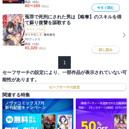
商品（
8
点）
¥
0
〜
165
(税込)
今すぐ読む
冤罪で死刑にされた男は【略奪】のスキルを得
て蘇り復讐を謳歌する
ライトノベル
ダイヤモンド, 桑島黎音
TOブックス
商品（
1
点）
¥
1,320
(税込)
試し読み
1
セーフサーチの設定により、一部作品が表示されていない可
能性があります。
セーフサーチの設定
関連する特集