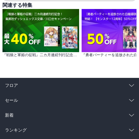
関連する特集
『戦狼と軍姫の征戦』二カ月連続刊行記念！ 集英社ダッシュエックス文庫／川口士キャンペーン
フロア
総合
コミック
セール
ラノベ
小説
総合
コミック
新着
雑誌・グラビア
ビジネス・実用
ラノベ
小説
総合
コミック
ランキング