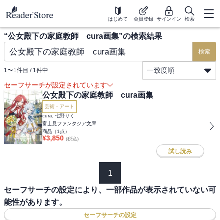
はじめて
会員登録
サインイン
検索
“
公女殿下の家庭教師 cura画集
”の検索結果
検索
一致度順
1
〜
1
件目 /
1
件中
セーフサーチが設定されています
公女殿下の家庭教師 cura画集
芸術・アート
cura, 七野りく
富士見ファンタジア文庫
商品（
1
点）
¥
3,850
(税込)
試し読み
1
セーフサーチの設定により、一部作品が表示されていない可
能性があります。
セーフサーチの設定