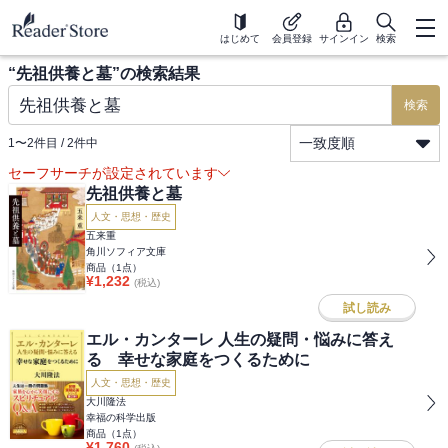
はじめて
会員登録
サインイン
検索
“
先祖供養と墓
”の検索結果
検索
一致度順
1
〜
2
件目 /
2
件中
セーフサーチが設定されています
先祖供養と墓
人文・思想・歴史
五来重
角川ソフィア文庫
商品（
1
点）
¥
1,232
(税込)
試し読み
エル・カンターレ 人生の疑問・悩みに答え
る 幸せな家庭をつくるために
人文・思想・歴史
大川隆法
幸福の科学出版
商品（
1
点）
¥
1,760