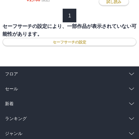
(税込)
試し読み
1
セーフサーチの設定により、一部作品が表示されていない可
能性があります。
セーフサーチの設定
フロア
総合
コミック
セール
ラノベ
小説
総合
コミック
新着
雑誌・グラビア
ビジネス・実用
ラノベ
小説
総合
コミック
ランキング
BL・TL
雑誌・グラビア
ビジネス・実用
ラノベ
小説
総合
コミック
ジャンル