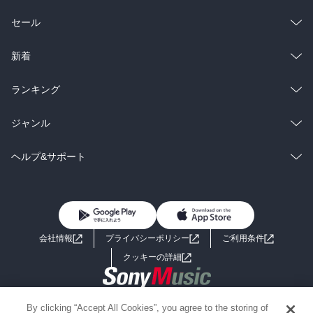
総合
コミック
セール
ラノベ
小説
総合
コミック
新着
雑誌・グラビア
ビジネス・実用
ラノベ
小説
総合
コミック
ランキング
BL・TL
雑誌・グラビア
ビジネス・実用
ラノベ
小説
総合
コミック
ジャンル
BL・TL
雑誌・グラビア
ビジネス・実用
ラノベ
小説
コミック
男性コミック
ヘルプ&サポート
BL・TL
雑誌・グラビア
ビジネス・実用
女性コミック
コミック誌
初めての方へ
ヘルプ
BL・TL
ライトノベル
男子向けラノベ
よくあるご質問
お問い合わせ
会社情報
プライバシーポリシー
ご利用条件
女子向けラノベ
小説
利用規約
クッキーの詳細
国内小説
海外小説
Copyright 2017 - 2026 Sony Music Entertainment(Japan) Inc.
By clicking “Accept All Cookies”, you agree to the storing of