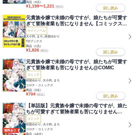
商品（
4
点）
¥
1,199
〜
1,221
(税込)
試し読み
元貴族令嬢で未婚の母ですが、娘たちが可愛す
ぎて冒険者業も苦になりません【コミックス１
巻＆ライトノベル１巻合本版】
ライトノベル
大小判, まろ, 緋賀ゆかり
TOブックス
商品（
1
点）
¥
1,826
(税込)
試し読み
元貴族令嬢で未婚の母ですが、娘たちが可愛す
ぎて冒険者業も苦になりません@COMIC
コミック
緋賀ゆかり, 大小判, まろ
コロナ・コミックス
商品（
3
点）
¥
704
(税込)
試し読み
【単話版】元貴族令嬢で未婚の母ですが、娘た
ちが可愛すぎて冒険者業も苦になりません
@COMIC
コミック
緋賀ゆかり, 大小判, まろ
コロナ・コミックス
無料あり
商品（
18
点）