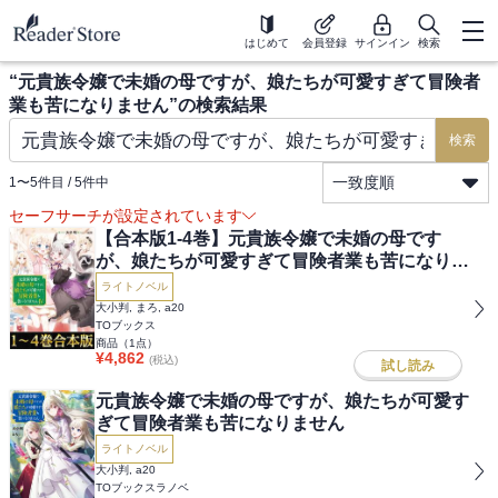
はじめて
会員登録
サインイン
検索
“
元貴族令嬢で未婚の母ですが、娘たちが可愛すぎて冒険者
業も苦になりません
”の検索結果
検索
一致度順
1
〜
5
件目 /
5
件中
セーフサーチが設定されています
【合本版1-4巻】元貴族令嬢で未婚の母です
が、娘たちが可愛すぎて冒険者業も苦になりま
せん
ライトノベル
大小判, まろ, a20
TOブックス
商品（
1
点）
¥
4,862
(税込)
試し読み
元貴族令嬢で未婚の母ですが、娘たちが可愛す
ぎて冒険者業も苦になりません
ライトノベル
大小判, a20
TOブックスラノベ