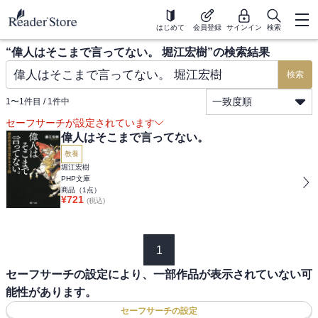
はじめて
会員登録
サインイン
検索
“
偉人はそこまで言ってない。 堀江宏樹
”の検索結果
検索
一致度順
1
〜
1
件目 /
1
件中
セーフサーチが設定されています
偉人はそこまで言ってない。
教養
堀江宏樹
PHP文庫
商品（
1
点）
¥
721
(税込)
1
セーフサーチの設定により、一部作品が表示されていない可
能性があります。
セーフサーチの設定