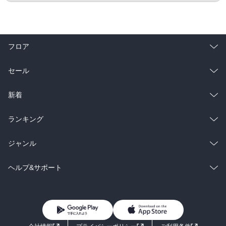
フロア
総合
コミック
セール
ラノベ
小説
総合
コミック
新着
雑誌・グラビア
ビジネス・実用
ラノベ
小説
総合
コミック
ランキング
BL・TL
雑誌・グラビア
ビジネス・実用
ラノベ
小説
総合
コミック
ジャンル
BL・TL
雑誌・グラビア
ビジネス・実用
ラノベ
小説
コミック
男性コミック
ヘルプ&サポート
BL・TL
雑誌・グラビア
ビジネス・実用
女性コミック
コミック誌
初めての方へ
ヘルプ
BL・TL
ライトノベル
男子向けラノベ
よくあるご質問
お問い合わせ