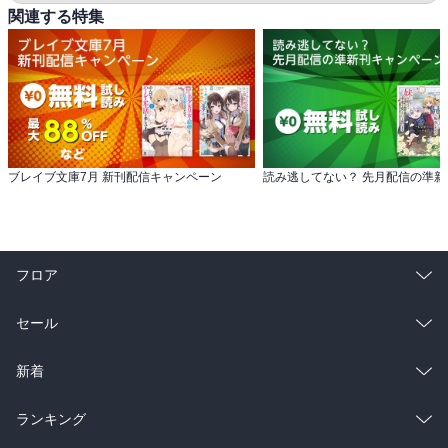
関連する特集
ブレイブ文庫7月 新刊配信キャンペーン
フロア
総合
コミック
セール
ラノベ
小説
総合
コミック
新着
雑誌・グラビア
ビジネス・実用
ラノベ
小説
総合
コミック
ランキング