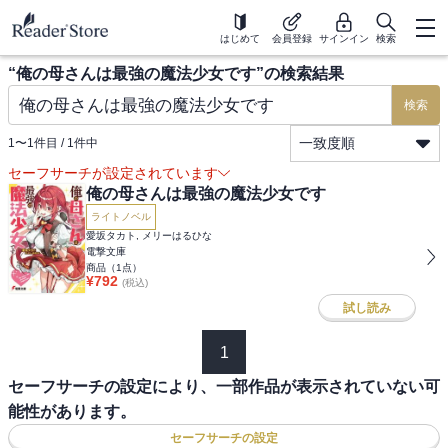
はじめて
会員登録
サインイン
検索
“
俺の母さんは最強の魔法少女です
”の検索結果
検索
一致度順
1
〜
1
件目 /
1
件中
セーフサーチが設定されています
俺の母さんは最強の魔法少女です
ライトノベル
愛坂タカト, メリーはるひな
電撃文庫
商品（
1
点）
¥
792
(税込)
試し読み
1
セーフサーチの設定により、一部作品が表示されていない可
能性があります。
セーフサーチの設定