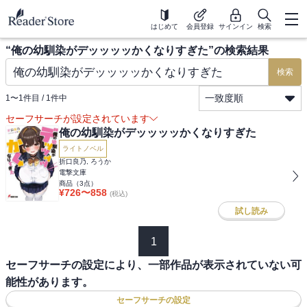
はじめて
会員登録
サインイン
検索
“
俺の幼馴染がデッッッッかくなりすぎた
”の検索結果
検索
一致度順
1
〜
1
件目 /
1
件中
セーフサーチが設定されています
俺の幼馴染がデッッッッかくなりすぎた
ライトノベル
折口良乃, ろうか
電撃文庫
商品（
3
点）
¥
726
〜
858
(税込)
試し読み
1
セーフサーチの設定により、一部作品が表示されていない可
能性があります。
セーフサーチの設定