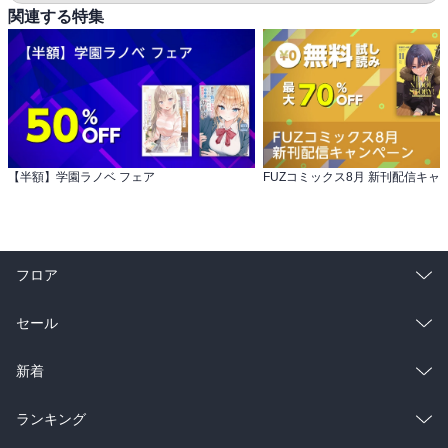
関連する特集
【半額】学園ラノベ フェア
FUZコミックス8月 新刊配信キャ
フロア
総合
コミック
セール
ラノベ
小説
総合
コミック
新着
雑誌・グラビア
ビジネス・実用
ラノベ
小説
総合
コミック
ランキング