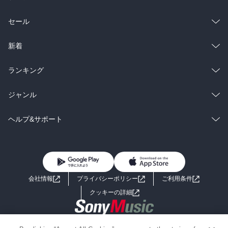
総合
コミック
セール
ラノベ
小説
総合
コミック
新着
雑誌・グラビア
ビジネス・実用
ラノベ
小説
総合
コミック
ランキング
BL・TL
雑誌・グラビア
ビジネス・実用
ラノベ
小説
総合
コミック
ジャンル
BL・TL
雑誌・グラビア
ビジネス・実用
ラノベ
小説
コミック
男性コミック
ヘルプ&サポート
BL・TL
雑誌・グラビア
ビジネス・実用
女性コミック
コミック誌
初めての方へ
ヘルプ
BL・TL
ライトノベル
男子向けラノベ
よくあるご質問
お問い合わせ
会社情報
プライバシーポリシー
ご利用条件
女子向けラノベ
小説
利用規約
クッキーの詳細
国内小説
海外小説
Copyright 2017 - 2026 Sony Music Entertainment(Japan) Inc.