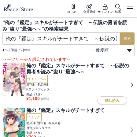
はじめて
会員登録
サインイン
検索
“
俺の『鑑定』スキルがチートすぎて ～伝説の勇者を読
み“盗り”最強へ～
”の検索結果
検索
一致度順
1
〜
2
件目 /
2
件中
セーフサーチが設定されています
俺の『鑑定』スキルがチートすぎて ～伝説の
勇者を読み“盗り”最強へ～
ライトノベル
澄守彩, 冬馬来彩
Kラノベブックス
商品（
3
点）
¥
1,100
(税込)
試し読み
俺の『鑑定』スキルがチートすぎて
コミック
龍牙翔, 澄守彩, 冬馬来彩
月刊少年シリウス
商品（
6
点）