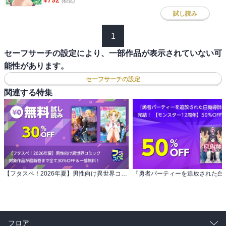
¥
792
(税込)
試し読み
1
セーフサーチの設定により、一部作品が表示されていない可
能性があります。
セーフサーチの設定
関連する特集
【フタスペ！2026年夏】男性向け異世界コミック 対象作品が最新巻まで全て30％OFF＆一部無料！
フロア