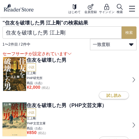
はじめて
会員登録
サインイン
検索
“
住友を破壊した男 江上剛
”の検索結果
検索
一致度順
1
〜
2
件目 /
2
件中
セーフサーチが設定されています
住友を破壊した男
小説
江上剛
PHP研究所
商品（
1
点）
¥
2,000
(税込)
試し読み
住友を破壊した男（PHP文芸文庫）
小説
江上剛
PHP文芸文庫
商品（
1
点）
¥
850
(税込)