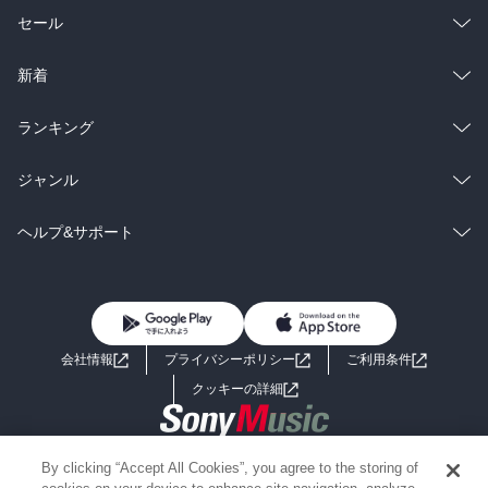
総合
コミック
セール
ラノベ
小説
総合
コミック
新着
雑誌・グラビア
ビジネス・実用
ラノベ
小説
総合
コミック
ランキング
BL・TL
雑誌・グラビア
ビジネス・実用
ラノベ
小説
総合
コミック
ジャンル
BL・TL
雑誌・グラビア
ビジネス・実用
ラノベ
小説
コミック
男性コミック
ヘルプ&サポート
BL・TL
雑誌・グラビア
ビジネス・実用
女性コミック
コミック誌
初めての方へ
ヘルプ
BL・TL
ライトノベル
男子向けラノベ
よくあるご質問
お問い合わせ
会社情報
プライバシーポリシー
ご利用条件
女子向けラノベ
小説
利用規約
クッキーの詳細
国内小説
海外小説
Copyright 2017 - 2026 Sony Music Entertainment(Japan) Inc.
By clicking “Accept All Cookies”, you agree to the storing of
ミステリー
SF
Information on the site is for the Japan domestic market only