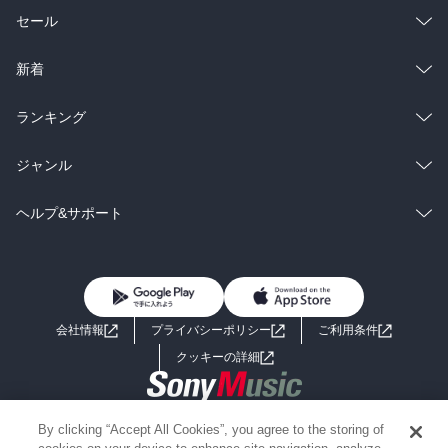
総合
コミック
セール
ラノベ
小説
総合
コミック
新着
雑誌・グラビア
ビジネス・実用
ラノベ
小説
総合
コミック
ランキング
BL・TL
雑誌・グラビア
ビジネス・実用
ラノベ
小説
総合
コミック
ジャンル
BL・TL
雑誌・グラビア
ビジネス・実用
ラノベ
小説
コミック
男性コミック
ヘルプ&サポート
BL・TL
雑誌・グラビア
ビジネス・実用
女性コミック
コミック誌
初めての方へ
ヘルプ
BL・TL
ライトノベル
男子向けラノベ
よくあるご質問
お問い合わせ
会社情報
プライバシーポリシー
ご利用条件
女子向けラノベ
小説
利用規約
クッキーの詳細
国内小説
海外小説
Copyright 2017 - 2026 Sony Music Entertainment(Japan) Inc.
By clicking “Accept All Cookies”, you agree to the storing of
ミステリー
SF
Information on the site is for the Japan domestic market only