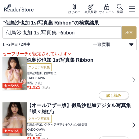
はじめて
会員登録
サインイン
検索
“
似鳥沙也加 1st写真集 Ribbon
”の検索結果
検索
一致度順
1
〜
2
件目 /
2
件中
セーフサーチが設定されています
似鳥沙也加 1st写真集 Ribbon
グラビア写真集
似鳥沙也加, 西條彰仁
KADOKAWA
商品（
1
点）
セールあり
¥
1,925
(税込)
試し読み
【オールアザー版】似鳥沙也加デジタル写真集
『蝶々結び』
グラビア写真集
似鳥沙也加, グラビアザテレビジョン編集部
KADOKAWA
セールあり
商品（
1
点）
¥
1,540