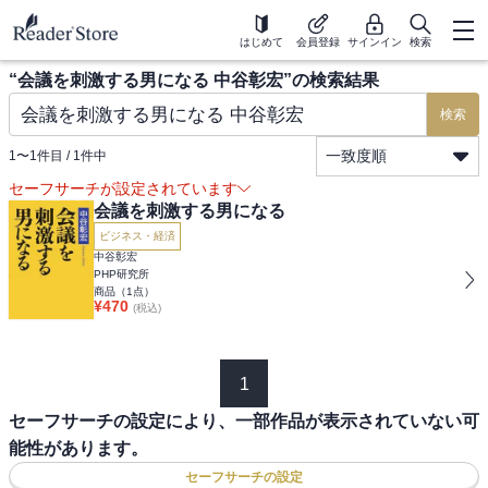
はじめて
会員登録
サインイン
検索
“
会議を刺激する男になる 中谷彰宏
”の検索結果
検索
一致度順
1
〜
1
件目 /
1
件中
セーフサーチが設定されています
会議を刺激する男になる
ビジネス・経済
中谷彰宏
PHP研究所
商品（
1
点）
¥
470
(税込)
1
セーフサーチの設定により、一部作品が表示されていない可
能性があります。
セーフサーチの設定