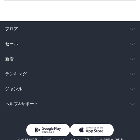
フロア
総合
コミック
セール
ラノベ
小説
総合
コミック
新着
雑誌・グラビア
ビジネス・実用
ラノベ
小説
総合
コミック
ランキング
BL・TL
雑誌・グラビア
ビジネス・実用
ラノベ
小説
総合
コミック
ジャンル
BL・TL
雑誌・グラビア
ビジネス・実用
ラノベ
小説
コミック
男性コミック
ヘルプ&サポート
BL・TL
雑誌・グラビア
ビジネス・実用
女性コミック
コミック誌
初めての方へ
ヘルプ
BL・TL
ライトノベル
男子向けラノベ
よくあるご質問
お問い合わせ