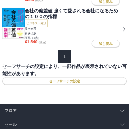
(税込)
試し読み
会社の偏差値 強くて愛される会社になるため
の１００の指標
ビジネス・経済
坂本光司
あさ出版
商品（
1
点）
¥
1,540
(税込)
試し読み
1
セーフサーチの設定により、一部作品が表示されていない可
能性があります。
セーフサーチの設定
フロア
総合
コミック
セール