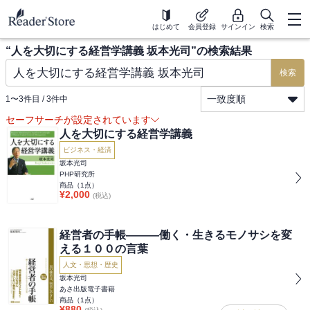
はじめて
会員登録
サインイン
検索
“
人を大切にする経営学講義 坂本光司
”の検索結果
検索
一致度順
1
〜
3
件目 /
3
件中
セーフサーチが設定されています
人を大切にする経営学講義
ビジネス・経済
坂本光司
PHP研究所
商品（
1
点）
¥
2,000
(税込)
経営者の手帳―――働く・生きるモノサシを変
える１００の言葉
人文・思想・歴史
坂本光司
あさ出版電子書籍
商品（
1
点）
¥
880