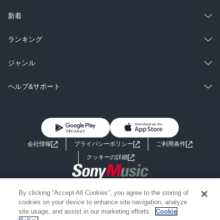
ラノベ
小説
総合
コミック
新着
雑誌・グラビア
ビジネス・実用
ラノベ
小説
総合
コミック
ランキング
BL・TL
雑誌・グラビア
ビジネス・実用
ラノベ
小説
総合
コミック
ジャンル
BL・TL
雑誌・グラビア
ビジネス・実用
ラノベ
小説
コミック
男性コミック
ヘルプ&サポート
BL・TL
雑誌・グラビア
ビジネス・実用
女性コミック
コミック誌
初めての方へ
ヘルプ
BL・TL
ライトノベル
男子向けラノベ
よくあるご質問
お問い合わせ
会社情報
プライバシーポリシー
ご利用条件
女子向けラノベ
小説
利用規約
クッキーの詳細
国内小説
海外小説
Copyright 2017 - 2026 Sony Music Entertainment(Japan) Inc.
By clicking “Accept All Cookies”, you agree to the storing of
ミステリー
SF
Information on the site is for the Japan domestic market only
cookies on your device to enhance site navigation, analyze
powered by
site usage, and assist in our marketing efforts.
Cookie