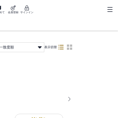
めて
会員登録
サインイン
一致度順
表示切替