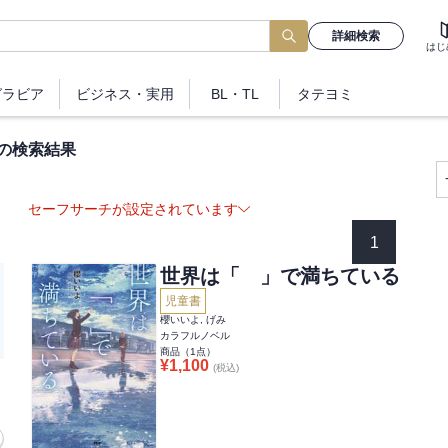
詳細検索
はじ
グラビア
ビジネス
・実用
BL・TL
タテヨミ
”の検索結果
セーフサーチが設定されています
1
世界は「 」で満ちている
児童書
櫻いいよ, げみ
カラフルノベル
商品（
1
点）
¥
1,100
(税込)