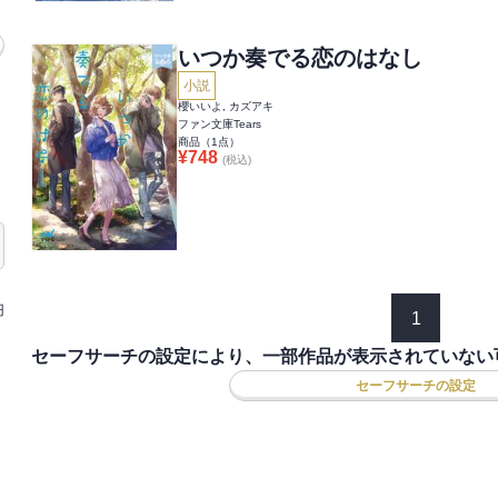
いつか奏でる恋のはなし
小説
櫻いいよ, カズアキ
ファン文庫Tears
商品（
1
点）
¥
748
(税込)
円
1
セーフサーチの設定により、一部作品が表示されていない
セーフサーチの設定