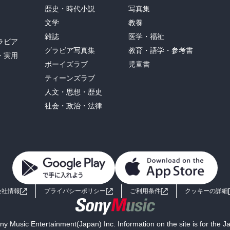
歴史・時代小説
写真集
文学
教養
雑誌
医学・福祉
ラビア
グラビア写真集
教育・語学・参考書
・実用
ボーイズラブ
児童書
ティーンズラブ
人文・思想・歴史
社会・政治・法律
会社情報
プライバシーポリシー
ご利用条件
クッキーの詳細
y Music Entertainment(Japan) Inc. Information on the site is for the 