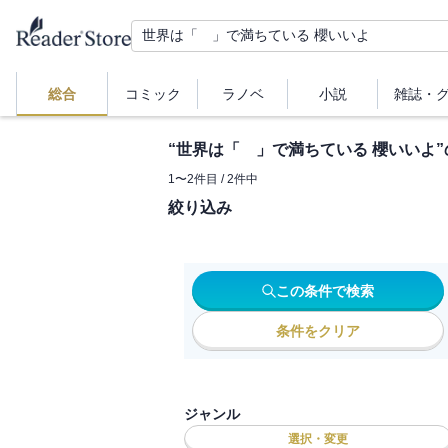
総合
コミック
ラノベ
小説
雑誌・
“
世界は「 」で満ちている 櫻いいよ
1
〜
2
件目 /
2
件中
絞り込み
この条件で検索
条件をクリア
ジャンル
選択・変更