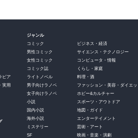
ジャンル
コミック
ビジネス・経済
男性コミック
サイエンス・テクノロジー
女性コミック
コンピュータ・情報
コミック誌
くらし・家庭
ラビア
ライトノベル
料理・酒
・実用
男子向けラノベ
ファッション・美容・ダイエッ
女子向けラノベ
ホビー&カルチャー
小説
スポーツ・アウトドア
国内小説
地図・ガイド
海外小説
エンターテイメント
グ
ミステリー
芸術・アート
SF
映画・音楽・演劇