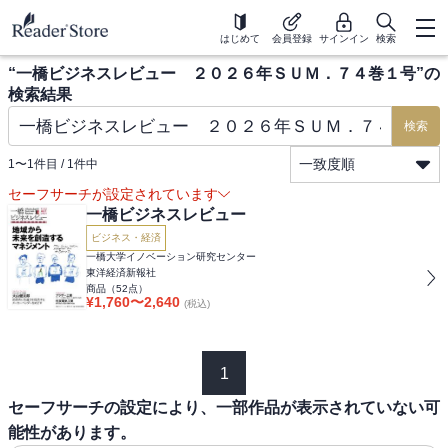
はじめて
会員登録
サインイン
検索
“
一橋ビジネスレビュー ２０２６年ＳＵＭ．７４巻１号
”の
検索結果
検索
一致度順
1
〜
1
件目 /
1
件中
セーフサーチが設定されています
一橋ビジネスレビュー
ビジネス・経済
一橋大学イノベーション研究センター
東洋経済新報社
商品（
52
点）
¥
1,760
〜
2,640
(税込)
1
セーフサーチの設定により、一部作品が表示されていない可
能性があります。