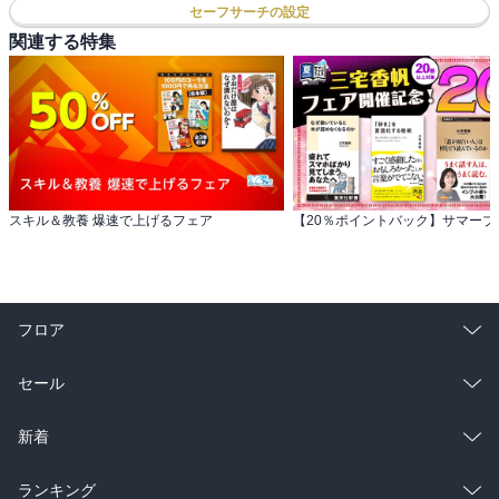
セーフサーチの設定
関連する特集
スキル＆教養 爆速で上げるフェア
フロア
総合
コミック
セール
ラノベ
小説
総合
コミック
新着
雑誌・グラビア
ビジネス・実用
ラノベ
小説
総合
コミック
ランキング