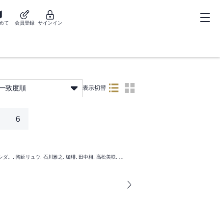
めて
会員登録
サインイン
一致度順
表示切替
6
アフタヌーン編集部, ＦｉｏｋＬｅｅ, 山口つばさ, 城戸志保, ヨシダ。, 陶延リュウ, 石川雅之, 珈琲, 田中相, 高松美咲, 石黒正数, 藤島康介, やながわけんじ, 百瀬祐一郎, 星河シワス, 沙村広明, うめざわしゅん, ＯＭＯＣＡＴ, 此糸縫, みやびあきの, 丸木戸マキ, 皆川亮二, ゼリハン, 谷口悟朗・ＢＮＦ・ＡＲＶＯ, 北道正幸, まつだひかり, 山嵜大輝, ＩＺＵ, Ｈａｇａｎｅ, 原正人, 須賀晶, 雨田青, 安藤正基, 太田ごう, カラスヤサトシ