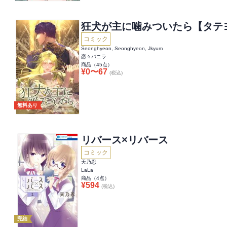
狂犬が主に噛みついたら【タテ
コミック
Seonghyeon, Seonghyeon, Jkyum
恋々バニラ
商品（
45
点）
¥
0
〜
67
(税込)
無料あり
リバース×リバース
コミック
天乃忍
LaLa
商品（
4
点）
¥
594
(税込)
完結