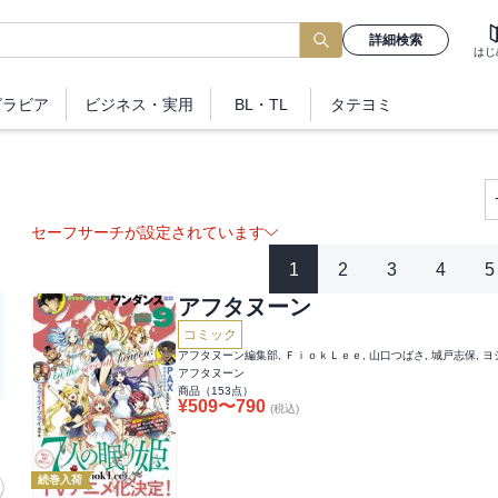
詳細検索
はじ
グラビア
ビジネス
・実用
BL・TL
タテヨミ
セーフサーチが設定されています
1
2
3
4
5
アフタヌーン
コミック
アフタヌーン
商品（
153
点）
¥
509
〜
790
(税込)
続巻入荷