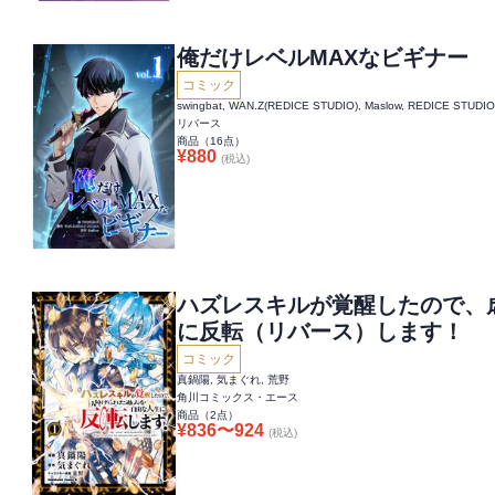
俺だけレベルMAXなビギナー
コミック
swingbat, WAN.Z(REDICE STUDIO), Maslow, REDICE STUDIO
リバース
商品（
16
点）
¥
880
(税込)
ハズレスキルが覚醒したので、
に反転（リバース）します！
コミック
真鍋陽, 気まぐれ, 荒野
角川コミックス・エース
商品（
2
点）
¥
836
〜
924
(税込)