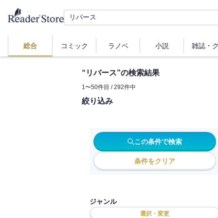
総合
コミック
ラノベ
小説
雑誌・
“
リバース
”の検索結果
1
〜
50
件目 /
292
件中
絞り込み
この条件で検索
条件をクリア
ジャンル
選択・変更