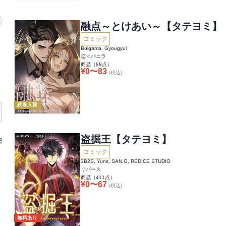
融点～とけあい～【タテヨミ】
コミック
Bulgama, Gyougyul
恋々バニラ
商品（
88
点）
¥
0
〜
83
(税込)
続巻入荷
盗掘王【タテヨミ】
円
コミック
3B2S, Yuns, SAN.G, REDICE STUDIO
リバース
商品（
411
点）
¥
0
〜
67
(税込)
無料あり