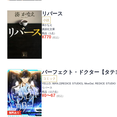
リバース
小説
湊かなえ
講談社文庫
商品（
1
点）
¥
770
(税込)
パーフェクト・ドクター【タテ
コミック
YELLO, WAN.Z(REDICE STUDIO), MoeDal, REDICE STUDIO
リバース
商品（
117
点）
¥
0
〜
67
(税込)
無料あり