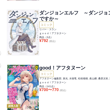
ダンジョンエルフ ～ダンジョ
ですか～
コミック
リバー・スラン
ｇｏｏｄ！アフタヌーン
商品（
3
点）
¥
792
(税込)
good！アフタヌーン
コミック
ｇｏｏｄ！アフタヌーン
商品（
141
点）
¥
700
〜
770
(税込)
続巻入荷