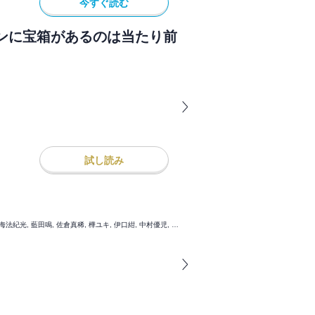
今すぐ読む
ンに宝箱があるのは当たり前
試し読み
アフタヌーン編集部, 泉光, 水薙竜, 松枝穂積, 眞山継, 桑原太矩, 海法紀光, 藍田鳴, 佐倉真稀, 樺ユキ, 伊口紺, 中村優児, ＴＮＳＫ, 雨隠ギド, 仇無野宋三, おーうち, にゃるら, お久しぶり, 平尾じゅうろく, タアモ, 井上堅二, 吉岡公威, 岩渕杏香, 浜弓場双, 香月日輪, みもり, 暮みちる