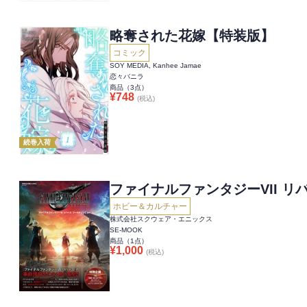
略奪された花嫁【特装版】
コミック
SOY MEDIA, Kanhee Jamae
恋々バニラ
商品（
3
点）
¥
748
(税込)
続巻入荷
ファイナルファンタジーVII リ
ホビー＆カルチャー
株式会社スクウェア・エニックス
SE-MOOK
商品（
1
点）
¥
1,000
(税込)