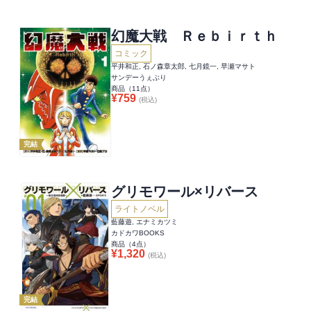
幻魔大戦 Ｒｅｂｉｒｔｈ
コミック
平井和正, 石ノ森章太郎, 七月鏡一, 早瀬マサト
サンデーうぇぶり
商品（
11
点）
¥
759
(税込)
完結
グリモワール×リバース
ライトノベル
藍藤遊, エナミカツミ
カドカワBOOKS
商品（
4
点）
¥
1,320
(税込)
完結