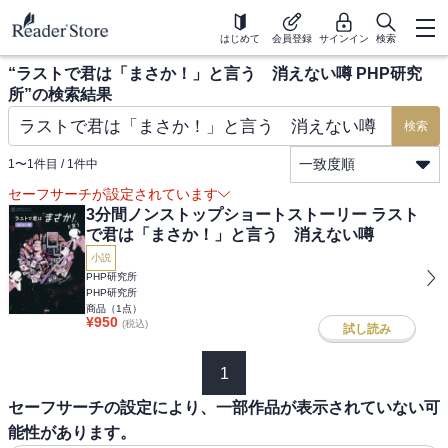
はじめて
会員登録
サインイン
検索
“
ラストで君は「まさか！」と言う 消えない噂 PHP研究
所
”の検索結果
検索
一致度順
1
〜
1
件目 /
1
件中
セーフサーチが設定されています
3分間ノンストップショートストーリー ラスト
で君は「まさか！」と言う 消えない噂
小説
PHP研究所
PHP研究所
商品（
1
点）
¥
950
(税込)
試し読み
1
セーフサーチの設定により、一部作品が表示されていない可
能性があります。