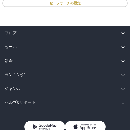
セーフサーチの設定
フロア
総合
コミック
セール
ラノベ
小説
総合
コミック
新着
雑誌・グラビア
ビジネス・実用
ラノベ
小説
総合
コミック
ランキング
BL・TL
雑誌・グラビア
ビジネス・実用
ラノベ
小説
総合
コミック
ジャンル
BL・TL
雑誌・グラビア
ビジネス・実用
ラノベ
小説
コミック
男性コミック
ヘルプ&サポート
BL・TL
雑誌・グラビア
ビジネス・実用
女性コミック
コミック誌
初めての方へ
ヘルプ
BL・TL
ライトノベル
男子向けラノベ
よくあるご質問
お問い合わせ