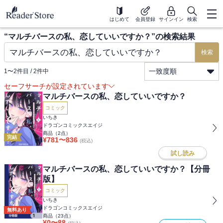
はじめて
会員登録
サインイン
検索
“
マルチバースの私、恋していいですか？
”の検索結果
検索
一致度順
1
〜
2
件目 /
2
件中
セーフサーチが設定されています
マルチバースの私、恋していいですか？
コミック
いちき
ドラゴンコミックスエイジ
商品（
2
点）
完結
¥
781
〜
836
(税込)
試し読み
マルチバースの私、恋していいですか？【分冊
版】
コミック
いちき
ドラゴンコミックスエイジ
無料あり
商品（
23
点）
¥
0
〜
88