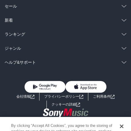
総合
コミック
セール
ラノベ
小説
総合
コミック
新着
雑誌・グラビア
ビジネス・実用
ラノベ
小説
総合
コミック
ランキング
BL・TL
雑誌・グラビア
ビジネス・実用
ラノベ
小説
総合
コミック
ジャンル
BL・TL
雑誌・グラビア
ビジネス・実用
ラノベ
小説
コミック
男性コミック
ヘルプ&サポート
BL・TL
雑誌・グラビア
ビジネス・実用
女性コミック
コミック誌
初めての方へ
ヘルプ
BL・TL
ライトノベル
男子向けラノベ
よくあるご質問
お問い合わせ
会社情報
プライバシーポリシー
ご利用条件
女子向けラノベ
小説
利用規約
クッキーの詳細
国内小説
海外小説
Copyright 2017 - 2026 Sony Music Entertainment(Japan) Inc.
By clicking “Accept All Cookies”, you agree to the storing of
ミステリー
SF
Information on the site is for the Japan domestic market only