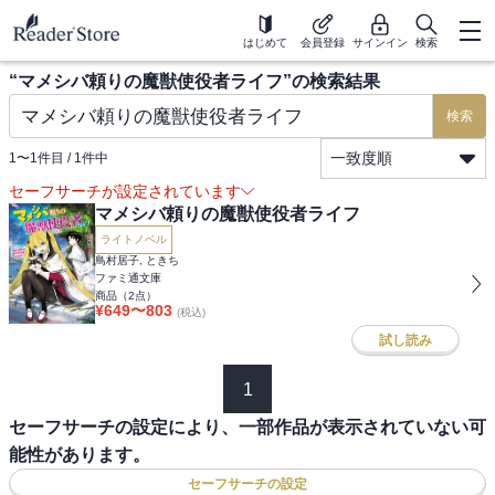
はじめて
会員登録
サインイン
検索
“
マメシバ頼りの魔獣使役者ライフ
”の検索結果
検索
一致度順
1
〜
1
件目 /
1
件中
セーフサーチが設定されています
マメシバ頼りの魔獣使役者ライフ
ライトノベル
鳥村居子, ときち
ファミ通文庫
商品（
2
点）
¥
649
〜
803
(税込)
試し読み
1
セーフサーチの設定により、一部作品が表示されていない可
能性があります。
セーフサーチの設定