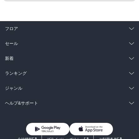
フロア
総合
コミック
セール
ラノベ
小説
総合
コミック
新着
雑誌・グラビア
ビジネス・実用
ラノベ
小説
総合
コミック
ランキング
BL・TL
雑誌・グラビア
ビジネス・実用
ラノベ
小説
総合
コミック
ジャンル
BL・TL
雑誌・グラビア
ビジネス・実用
ラノベ
小説
コミック
男性コミック
ヘルプ&サポート
BL・TL
雑誌・グラビア
ビジネス・実用
女性コミック
コミック誌
初めての方へ
ヘルプ
BL・TL
ライトノベル
男子向けラノベ
よくあるご質問
お問い合わせ