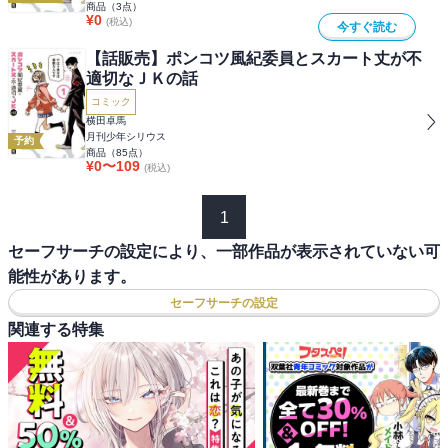
商品（
3
点）
¥
0
(税込)
今すぐ読む
【話販売】ポンコツ風紀委員とスカート丈が不
適切なＪＫの話
コミック
横田卓馬
月刊少年シリウス
予約
商品（
85
点）
¥
0
〜
109
(税込)
1
セーフサーチの設定により、一部作品が表示されていない可
能性があります。
セーフサーチの設定
関連する特集