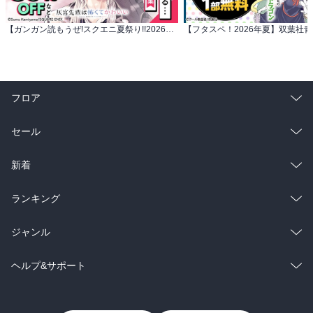
【ガンガン読もうぜ!スクエニ夏祭り!!2026】 あの子が気になる・・・これは恋?特集
フロア
総合
コミック
セール
ラノベ
小説
総合
コミック
新着
雑誌・グラビア
ビジネス・実用
ラノベ
小説
総合
コミック
ランキング
BL・TL
雑誌・グラビア
ビジネス・実用
ラノベ
小説
総合
コミック
ジャンル
BL・TL
雑誌・グラビア
ビジネス・実用
ラノベ
小説
コミック
男性コミック
ヘルプ&サポート
BL・TL
雑誌・グラビア
ビジネス・実用
女性コミック
コミック誌
初めての方へ
ヘルプ