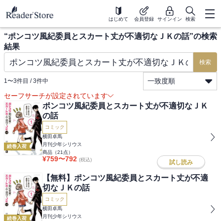
はじめて
会員登録
サインイン
検索
“
ポンコツ風紀委員とスカート丈が不適切なＪＫの話
”の検索
結果
検索
一致度順
1
〜
3
件目 /
3
件中
セーフサーチが設定されています
ポンコツ風紀委員とスカート丈が不適切なＪＫ
の話
コミック
横田卓馬
月刊少年シリウス
続巻入荷
商品（
21
点）
¥
759
〜
792
(税込)
試し読み
【無料】ポンコツ風紀委員とスカート丈が不適
切なＪＫの話
コミック
横田卓馬
月刊少年シリウス
続巻入荷