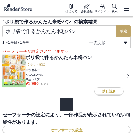
はじめて
会員登録
サインイン
検索
“
ポリ袋で作るかんたん米粉パン
”の検索結果
検索
一致度順
1
〜
1
件目 /
1
件中
セーフサーチが設定されています
ポリ袋で作るかんたん米粉パン
くらし・家庭
吉永麻衣子
KADOKAWA
商品（
1
点）
¥
1,980
(税込)
試し読み
1
セーフサーチの設定により、一部作品が表示されていない可
能性があります。
セーフサーチの設定