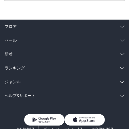
フロア
総合
コミック
セール
ラノベ
小説
総合
コミック
新着
雑誌・グラビア
ビジネス・実用
ラノベ
小説
総合
コミック
ランキング
BL・TL
雑誌・グラビア
ビジネス・実用
ラノベ
小説
総合
コミック
ジャンル
BL・TL
雑誌・グラビア
ビジネス・実用
ラノベ
小説
コミック
男性コミック
ヘルプ&サポート
BL・TL
雑誌・グラビア
ビジネス・実用
女性コミック
コミック誌
初めての方へ
ヘルプ
BL・TL
ライトノベル
男子向けラノベ
よくあるご質問
お問い合わせ