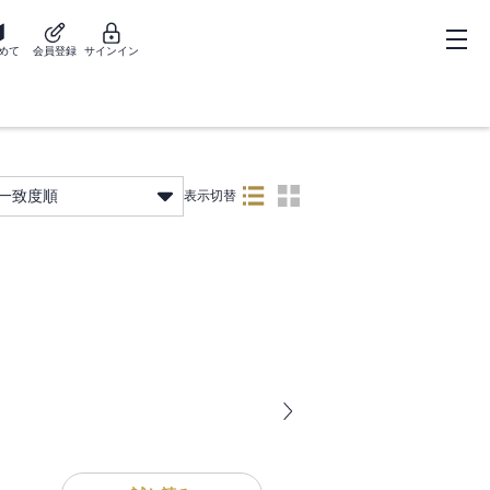
めて
会員登録
サインイン
一致度順
表示切替