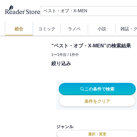
総合
コミック
ラノベ
小説
雑誌・
“
ベスト・オブ・X-MEN
”の検索結果
1
〜
1
件目 /
1
件中
絞り込み
この条件で検索
条件をクリア
ジャンル
選択・変更