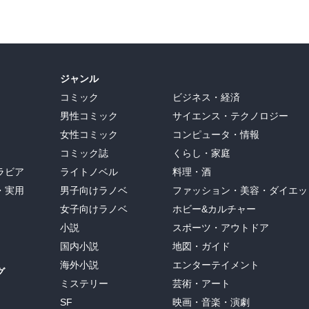
ジャンル
コミック
ビジネス・経済
男性コミック
サイエンス・テクノロジー
女性コミック
コンピュータ・情報
コミック誌
くらし・家庭
ラビア
ライトノベル
料理・酒
・実用
男子向けラノベ
ファッション・美容・ダイエッ
女子向けラノベ
ホビー&カルチャー
小説
スポーツ・アウトドア
国内小説
地図・ガイド
海外小説
エンターテイメント
グ
ミステリー
芸術・アート
SF
映画・音楽・演劇