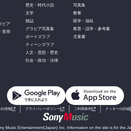
歴史・時代小説
写真集
文学
教養
雑誌
医学・福祉
ラビア
グラビア写真集
教育・語学・参考書
・実用
ボーイズラブ
児童書
ティーンズラブ
人文・思想・歴史
社会・政治・法律
会社情報
プライバシーポリシー
ご利用条件
クッキーの詳細
y Music Entertainment(Japan) Inc. Information on the site is for the 