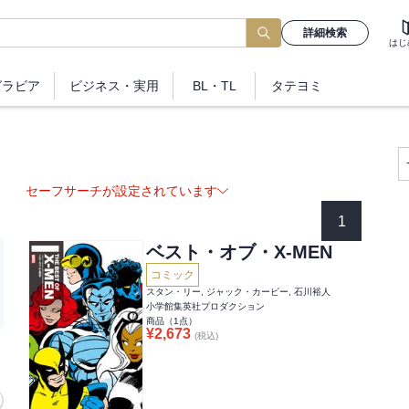
詳細検索
はじ
グラビア
ビジネス
・実用
BL・TL
タテヨミ
セーフサーチが設定されています
1
ベスト・オブ・X-MEN
コミック
スタン・リー, ジャック・カービー, 石川裕人
小学館集英社プロダクション
商品（
1
点）
¥
2,673
(税込)